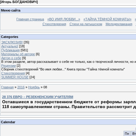
[
Игорь БОГДАНОВИЧ
]
Меню сайта
Главная страница
«ВО ИМЯ ЛЮБВИ...»
«ТАЙНА ТЁМНОЙ КОМНАТЫ»
Стихотворения
Стихи на латышском
Мелодекламация
Categories
ЭКСКЛЮЗИВ!
[35]
Актуально!
[18]
Публикация
[581]
Материалы об авторе
[6]
Автор о себе
[9]
В этом разделе, автор рассказывает о себе не только, как о творческой личности, но 
Рецензии
[2]
Сборник стихотворений "Во имя любви..." Книга прозы "Тайна тёмной комнаты"
Стихотворения
[4]
SUMMER HOUSE
[24]
Главная
»
2016
»
Ноябрь
»
08
28 376 ЕВРО – РЕЗЕКНЕНСКИМ УЧИТЕЛЯМ
Оставшиеся в государственном бюджете от реформы зарпла
118 самоуправлениями страны. Правительство рассмотрит да
Calendar
Пн
Вт