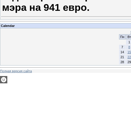
мэра на 941 евро.
Calendar
Пн
Вт
1
7
8
14
15
21
22
28
29
Полная версия сайта