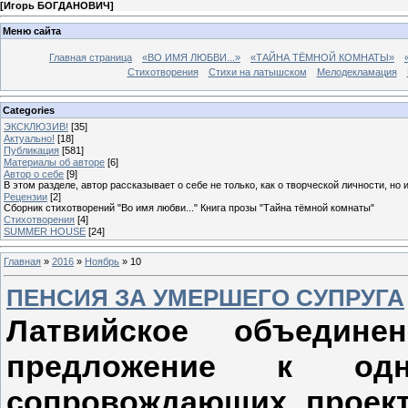
[
Игорь БОГДАНОВИЧ
]
Меню сайта
Главная страница
«ВО ИМЯ ЛЮБВИ...»
«ТАЙНА ТЁМНОЙ КОМНАТЫ»
Стихотворения
Стихи на латышском
Мелодекламация
Categories
ЭКСКЛЮЗИВ!
[35]
Актуально!
[18]
Публикация
[581]
Материалы об авторе
[6]
Автор о себе
[9]
В этом разделе, автор рассказывает о себе не только, как о творческой личности, но 
Рецензии
[2]
Сборник стихотворений "Во имя любви..." Книга прозы "Тайна тёмной комнаты"
Стихотворения
[4]
SUMMER HOUSE
[24]
Главная
»
2016
»
Ноябрь
»
10
ПЕНСИЯ ЗА УМЕРШЕГО СУПРУГА
Латвийское объедине
предложение к одн
сопровождающих проект