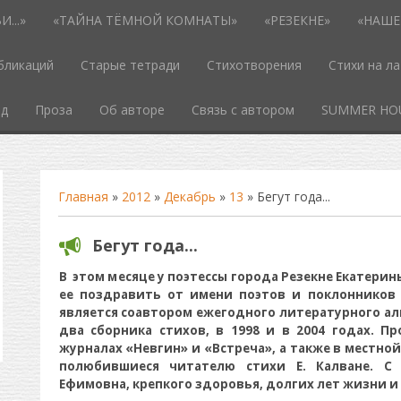
...»
«ТАЙНА ТЁМНОЙ КОМНАТЫ»
«РЕЗЕКНЕ»
«НАШЕ
бликаций
Старые тетради
Стихотворения
Стихи на л
од
Проза
Об авторе
Связь с автором
SUMMER HO
Главная
»
2012
»
Декабрь
»
13
» Бегут года...
Бегут года...
В этом месяце у поэтессы города Резекне Екатери
ее поздравить от имени поэтов и поклонников е
является соавтором ежегодного литературного ал
два сборника стихов, в 1998 и в 2004 годах. П
журналах «Невгин» и «Встреча», а также в местно
полюбившиеся читателю стихи Е. Калване. С
Ефимовна, крепкого здоровья, долгих лет жизни и