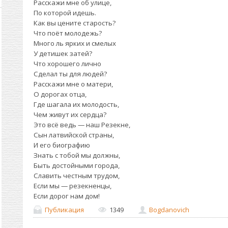
Расскажи мне об улице,
По которой идешь.
Как вы цените старость?
Что поёт молодежь?
Много ль ярких и смелых
У детишек затей?
Что хорошего лично
Сделал ты для людей?
Расскажи мне о матери,
О дорогах отца,
Где шагала их молодость,
Чем живут их сердца?
Это всё ведь — наш Резекне,
Сын латвийской страны,
И его биографию
Знать с тобой мы должны,
Быть достойными города,
Славить честным трудом,
Если мы — резекненцы,
Если дорог нам дом!
Публикация
1349
Bogdanovich