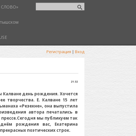
 СЛОВО»
атышском
USE
Регистрация
|
Вход
21:32
ны Калване день рождения. Хочется
е творчества. Е. Калване 15 лет
ьманаха «Резекне», она выпустила
роизведения автора печатались в
й прессе.Сегодня мы публикуем так
 днём рождения вас, Екатерина
 прекрасных поэтических строк.