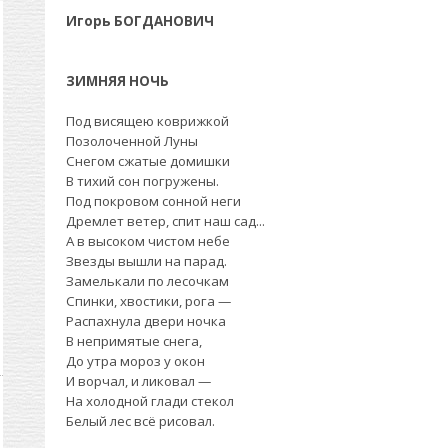
Игорь БОГДАНОВИЧ
ЗИМНЯЯ НОЧЬ
Под висящею коврижкой
Позолоченной Луны
Снегом сжатые домишки
В тихий сон погружены.
Под покровом сонной неги
Дремлет ветер, спит наш сад...
А в высоком чистом небе
Звезды вышли на парад.
Замелькали по лесочкам
Спинки, хвостики, рога —
Распахнула двери ночка
В непримятые снега,
Дo утра мороз у окон
И ворчал, и ликовал —
На холодной глади стекол
Белый лес всё рисовал.