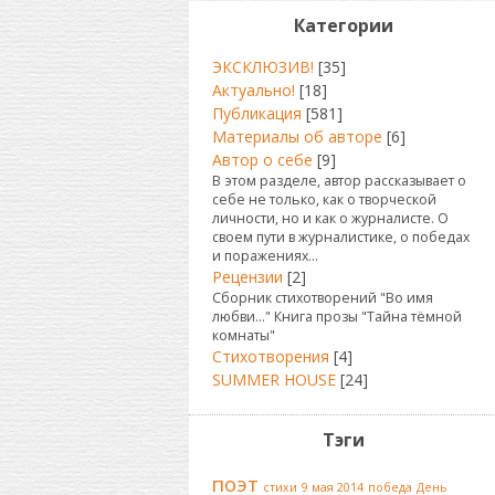
Категории
ЭКСКЛЮЗИВ!
[35]
Актуально!
[18]
Публикация
[581]
Материалы об авторе
[6]
Автор о себе
[9]
В этом разделе, автор рассказывает о
себе не только, как о творческой
личности, но и как о журналисте. О
своем пути в журналистике, о победах
и поражениях...
Рецензии
[2]
Сборник стихотворений "Во имя
любви..." Книга прозы "Тайна тёмной
комнаты"
Стихотворения
[4]
SUMMER HOUSE
[24]
Тэги
поэт
стихи
9 мая 2014
победа
День