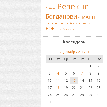
Резекне
Победы
Богданович
МАПП
Шешолин
поэзия
Rezekne
Post Cafe
ВОВ
рига
Даугавпилс
Календарь
«
Декабрь 2012
»
Пн
Вт
Ср
Чт
Пт
Сб
Вс
1
2
3
4
5
6
7
8
9
10
11
12
13
14
15
16
17
18
19
20
21
22
23
24
25
26
27
28
29
30
31