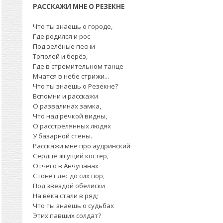
РАССКАЖИ МНЕ О РЕЗЕКНЕ
Что ты знаешь о городе,
Где родился и рос
Под зелёные песни
Тополей и берёз,
Где в стремительном танце
Мчатся в небе стрижи...
Что ты знаешь о Резекне?
Вспомни и расскажи
О развалинах замка,
Что над речкой видны,
О расстрелянных людях
У базарной стены.
Расскажи мне про аудринский
Сердце жгущий костёр,
Отчего в Анчупанах
Стонет лес до сих пор,
Под звездой обелиски
На века стали в ряд;
Что ты знаешь о судьбах
Этих павших солдат?