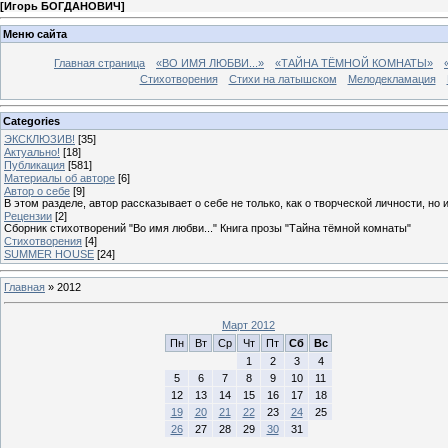
[
Игорь БОГДАНОВИЧ
]
Меню сайта
Главная страница
«ВО ИМЯ ЛЮБВИ...»
«ТАЙНА ТЁМНОЙ КОМНАТЫ»
Стихотворения
Стихи на латышском
Мелодекламация
Categories
ЭКСКЛЮЗИВ!
[35]
Актуально!
[18]
Публикация
[581]
Материалы об авторе
[6]
Автор о себе
[9]
В этом разделе, автор рассказывает о себе не только, как о творческой личности, но 
Рецензии
[2]
Сборник стихотворений "Во имя любви..." Книга прозы "Тайна тёмной комнаты"
Стихотворения
[4]
SUMMER HOUSE
[24]
Главная
»
2012
Март 2012
Пн
Вт
Ср
Чт
Пт
Сб
Вс
1
2
3
4
5
6
7
8
9
10
11
12
13
14
15
16
17
18
19
20
21
22
23
24
25
26
27
28
29
30
31