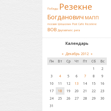
Резекне
Победы
Богданович
МАПП
поэзия
Шешолин
Post Cafe
Rezekne
ВОВ
Даугавпилс
рига
Календарь
«
Декабрь 2012
»
Пн
Вт
Ср
Чт
Пт
Сб
Вс
1
2
3
4
5
6
7
8
9
10
11
12
13
14
15
16
17
18
19
20
21
22
23
24
25
26
27
28
29
30
31