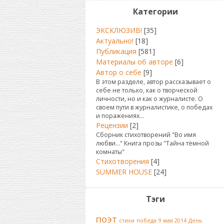
Категории
ЭКСКЛЮЗИВ!
[35]
Актуально!
[18]
Публикация
[581]
Материалы об авторе
[6]
Автор о себе
[9]
В этом разделе, автор рассказывает о
себе не только, как о творческой
личности, но и как о журналисте. О
своем пути в журналистике, о победах
и поражениях...
Рецензии
[2]
Сборник стихотворений "Во имя
любви..." Книга прозы "Тайна тёмной
комнаты"
Стихотворения
[4]
SUMMER HOUSE
[24]
Тэги
поэт
стихи
победа
9 мая 2014
День