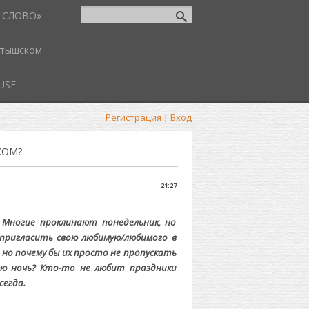
 СЛОВО»
атышском
USE
Регистрация
|
Вход
КОМ?
21:27
 Многие проклинают понедельник, но
 пригласить свою любимую/любимого в
а, но почему бы их просто не пропускать
нюю ночь? Кто-то не любит праздники
сегда.