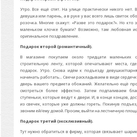
Утро. Все ещё спят. На улице практически никого нет.
девушка или парень, а в руке у вас всего лишь свиток о
розочка. Многие скажут: «Разве это подарок?». Но кто 
маленьком клочке бумаги? Возможно, там любовная и
оригинальное поздравление.
Подарок второй (романтичный).
В магазине покупаем около тридцати маленьких с
строительную ленту, которой опечатывают места, где
подарок. Утро. Снова идём к подъезду девушки/парн
начинать работать... Свечи раскладываем в виде сердеч
дверь вашего предмета обожаний. Желательно ещё пров
смотреться более эффектно. Затем подпаливаем бл
ступеньки, которые ведут к двери. И, в конце концов, до
из свечек, которые уже должны гореть. Покинув подъез
звоним ей/ему домой. Просим, выйти на лестничную площ
Подарок третий (эксклюзивный).
Тут нужно обратиться в фирму, которая связывает шари