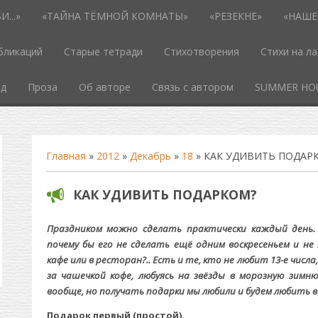
...»
«ТАЙНА ТЁМНОЙ КОМНАТЫ»
«РЕЗЕКНЕ»
«НАШЕ
бликаций
Старые тетради
Стихотворения
Стихи на л
од
Проза
Об авторе
Связь с автором
SUMMER HO
Главная
»
2012
»
Декабрь
»
18
» КАК УДИВИТЬ ПОДАР
КАК УДИВИТЬ ПОДАРКОМ?
Праздником можно сделать практически каждый день.
почему бы его не сделать ещё одним воскресеньем и не
кафе или в ресторан?.. Есть и те, кто не любит 13-е числ
за чашечкой кофе, любуясь на звёзды в морозную зим
вообще, но получать подарки мы любили и будем любить в
Подарок первый (простой).