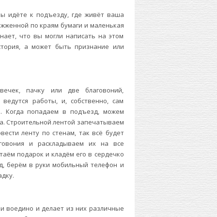
 Вы идёте к подъезду, где живёт ваша
божженной по краям бумаги и маленькая
знает, что вы могли написать на этом
стория, а может быть признание или
вечек, пачку или две благовоний,
 ведутся работы, и, собственно, сам
я. Когда попадаем в подъезд, можем
ка. Строительной лентой запечатываем
ести ленту по стенам, так всё будет
аговония и раскладываем их на все
стаём подарок и кладём его в сердечко
д, берём в руки мобильный телефон и
адку.
ки воедино и делает из них различные