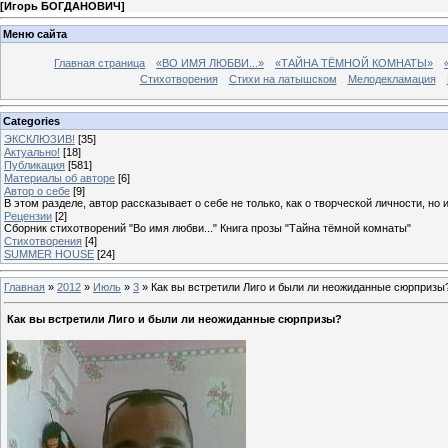
[
Игорь БОГДАНОВИЧ
]
Меню сайта
Главная страница
«ВО ИМЯ ЛЮБВИ...»
«ТАЙНА ТЁМНОЙ КОМНАТЫ»
Стихотворения
Стихи на латышском
Мелодекламация
Categories
ЭКСКЛЮЗИВ!
[35]
Актуально!
[18]
Публикация
[581]
Материалы об авторе
[6]
Автор о себе
[9]
В этом разделе, автор рассказывает о себе не только, как о творческой личности, но 
Рецензии
[2]
Сборник стихотворений "Во имя любви..." Книга прозы "Тайна тёмной комнаты"
Стихотворения
[4]
SUMMER HOUSE
[24]
Главная
»
2012
»
Июль
»
3
» Как вы встретили Лиго и были ли неожиданные сюрпризы
Как вы встретили Лиго и были ли неожиданные сюрпризы?