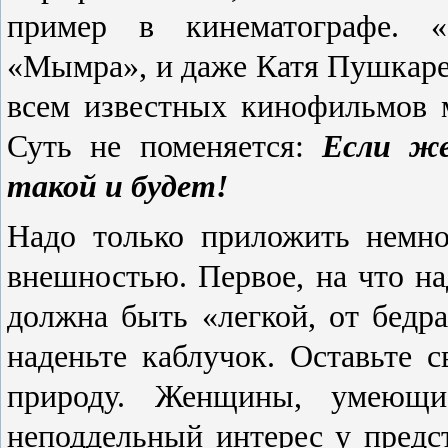
пример в кинематографе. «
«
М
ымра», и даже
К
атя
П
ушкаре
всем известных кинофильмов 
Суть не поменяется:
Е
сли же
такой и будет
!
Надо только приложить немно
внешностью. Первое, на что н
должна быть «легкой, от бедра
наденьте каблучок. Оставьте 
природу. Женщины, умеющи
неподдельный интерес у предст