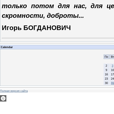
только потом для нас, для ц
скромности, доброты...
Игорь БОГДАНОВИЧ
Calendar
Пн
Вт
2
3
9
10
16
17
23
24
30
31
Полная версия сайта