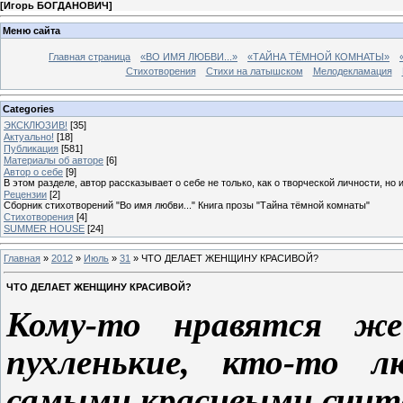
[
Игорь БОГДАНОВИЧ
]
Меню сайта
Главная страница
«ВО ИМЯ ЛЮБВИ...»
«ТАЙНА ТЁМНОЙ КОМНАТЫ»
Стихотворения
Стихи на латышском
Мелодекламация
Categories
ЭКСКЛЮЗИВ!
[35]
Актуально!
[18]
Публикация
[581]
Материалы об авторе
[6]
Автор о себе
[9]
В этом разделе, автор рассказывает о себе не только, как о творческой личности, но 
Рецензии
[2]
Сборник стихотворений "Во имя любви..." Книга прозы "Тайна тёмной комнаты"
Стихотворения
[4]
SUMMER HOUSE
[24]
Главная
»
2012
»
Июль
»
31
» ЧТО ДЕЛАЕТ ЖЕНЩИНУ КРАСИВОЙ?
ЧТО ДЕЛАЕТ ЖЕНЩИНУ КРАСИВОЙ?
Кому-то нравятся же
пухленькие, кто-то 
самыми красивыми счит