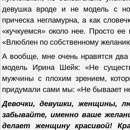
девушка
вроде и
не модель с н
прическа не
гламурна
, а как
словеч
«кучку
ем
ся» около нее. Просто
е
е 
«
В
люблен по собственному желани
А вообще, мне очень нрав
я
тся
дв
модель
И
рин
а
Ш
ейк: «
Н
е сущест
мужчины с плохим зрением, кото
придумали сами мы: «Не бываает н
Девочки, девушки, женщины, л
забывайте, именно ваше желан
делает женщину красивой!
Кра