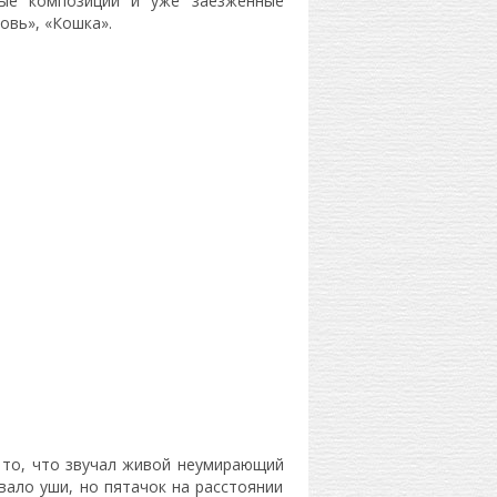
вые композиции и уже заезженные
овь», «Кошка».
 то, что звучал живой неумирающий
ывало уши, но пятачок на расстоянии