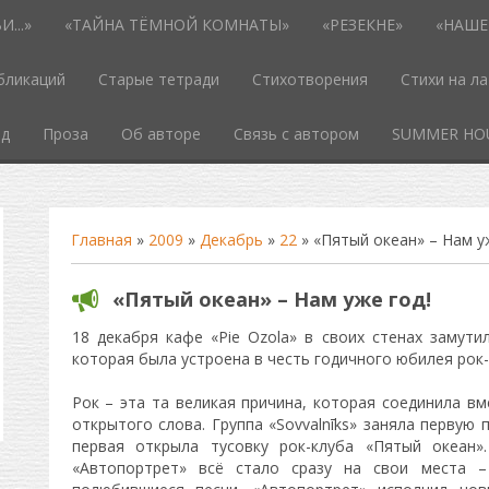
...»
«ТАЙНА ТЁМНОЙ КОМНАТЫ»
«РЕЗЕКНЕ»
«НАШЕ
бликаций
Старые тетради
Стихотворения
Стихи на л
од
Проза
Об авторе
Связь с автором
SUMMER HO
Главная
»
2009
»
Декабрь
»
22
» «Пятый океан» – Нам у
«Пятый океан» – Нам уже год!
18 декабря кафе «Pie Ozola» в своих стенах замути
которая была устроена в честь годичного юбилея рок-
Рок – эта та великая причина, которая соединила в
открытого слова. Группа «Sovvalnīks» заняла первую
первая открыла тусовку рок-клуба «Пятый океан»
«Автопортрет» всё стало сразу на свои места 