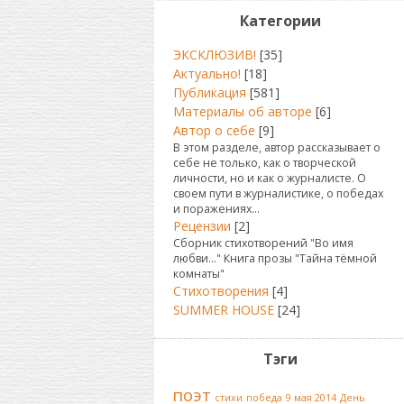
Категории
ЭКСКЛЮЗИВ!
[35]
Актуально!
[18]
Публикация
[581]
Материалы об авторе
[6]
Автор о себе
[9]
В этом разделе, автор рассказывает о
себе не только, как о творческой
личности, но и как о журналисте. О
своем пути в журналистике, о победах
и поражениях...
Рецензии
[2]
Сборник стихотворений "Во имя
любви..." Книга прозы "Тайна тёмной
комнаты"
Стихотворения
[4]
SUMMER HOUSE
[24]
Тэги
поэт
стихи
победа
9 мая 2014
День