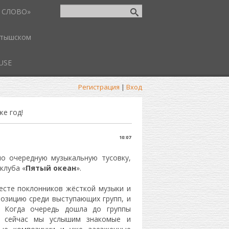
 СЛОВО»
атышском
USE
Регистрация
|
Вход
же год!
10:07
ло очередную музыкальную тусовку,
клуба «
Пятый океан
».
месте поклонников жёсткой музыки и
 позицию среди выступающих групп, и
. Когда очередь дошла до группы
– сейчас мы услышим знакомые и