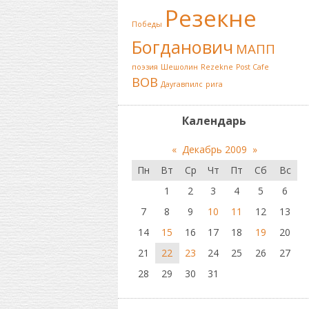
Резекне
Победы
Богданович
МАПП
поэзия
Шешолин
Rezekne
Post Cafe
ВОВ
Даугавпилс
рига
Календарь
«
Декабрь 2009
»
Пн
Вт
Ср
Чт
Пт
Сб
Вс
1
2
3
4
5
6
7
8
9
10
11
12
13
14
15
16
17
18
19
20
21
22
23
24
25
26
27
28
29
30
31