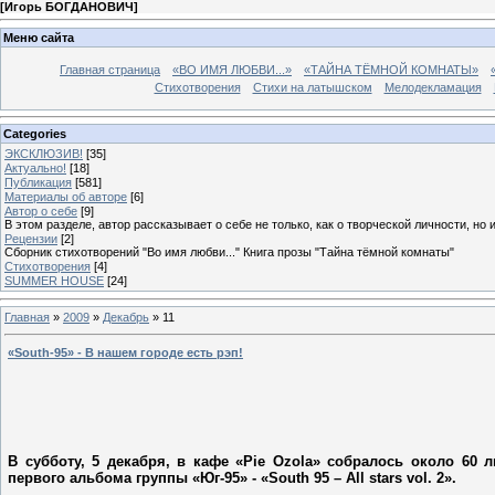
[
Игорь БОГДАНОВИЧ
]
Меню сайта
Главная страница
«ВО ИМЯ ЛЮБВИ...»
«ТАЙНА ТЁМНОЙ КОМНАТЫ»
Стихотворения
Стихи на латышском
Мелодекламация
Categories
ЭКСКЛЮЗИВ!
[35]
Актуально!
[18]
Публикация
[581]
Материалы об авторе
[6]
Автор о себе
[9]
В этом разделе, автор рассказывает о себе не только, как о творческой личности, но 
Рецензии
[2]
Сборник стихотворений "Во имя любви..." Книга прозы "Тайна тёмной комнаты"
Стихотворения
[4]
SUMMER HOUSE
[24]
Главная
»
2009
»
Декабрь
»
11
«South-95» - В нашем городе есть рэп!
В субботу, 5 декабря, в кафе «Pie Ozola» собралось около 60
первого альбома группы «Юг-95» - «South 95 – All stars vol. 2».