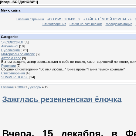
[
Игорь БОГДАНОВИЧ
]
Меню сайта
Главная страница
«ВО ИМЯ ЛЮБВИ...»
«ТАЙНА ТЁМНОЙ КОМНАТЫ»
Стихотворения
Стихи на латышском
Мелодекламация
Categories
ЭКСКЛЮЗИВ!
[35]
Актуально!
[18]
Публикация
[581]
Материалы об авторе
[6]
Автор о себе
[9]
В этом разделе, автор рассказывает о себе не только, как о творческой личности, но 
Рецензии
[2]
Сборник стихотворений "Во имя любви..." Книга прозы "Тайна тёмной комнаты"
Стихотворения
[4]
SUMMER HOUSE
[24]
Главная
»
2009
»
Декабрь
»
19
Зажглась резекненская ёлочка
Вчера, 15 декабря, в Ф