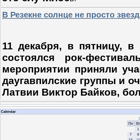
В Резекне солнце не просто звезд
11 декабря, в пятницу, в
состоялся рок-фестива
мероприятии приняли уча
даугавпилские группы и о
Латвии Виктор Байков, бол
Calendar
Пн
Вт
1
7
8
14
15