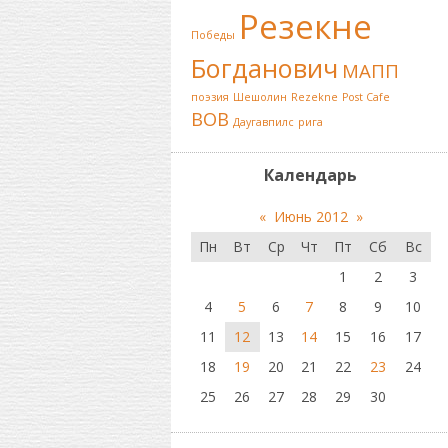
Резекне
Победы
Богданович
МАПП
поэзия
Шешолин
Rezekne
Post Cafe
ВОВ
Даугавпилс
рига
Календарь
«
Июнь 2012
»
Пн
Вт
Ср
Чт
Пт
Сб
Вс
1
2
3
4
5
6
7
8
9
10
11
12
13
14
15
16
17
18
19
20
21
22
23
24
25
26
27
28
29
30