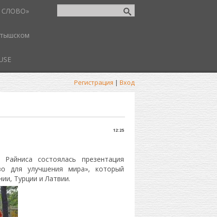
 СЛОВО»
атышском
USE
Регистрация
|
Вход
12:25
 Райниса состоялась презентация
во для улучшения мира», который
ии, Турции и Латвии.