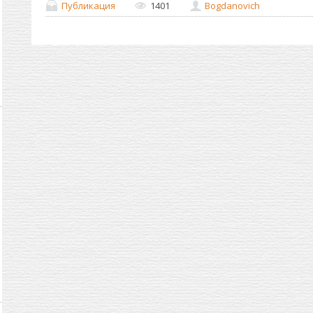
Публикация
1401
Bogdanovich