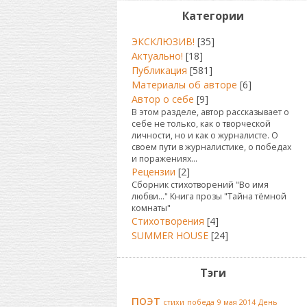
Категории
ЭКСКЛЮЗИВ!
[35]
Актуально!
[18]
Публикация
[581]
Материалы об авторе
[6]
Автор о себе
[9]
В этом разделе, автор рассказывает о
себе не только, как о творческой
личности, но и как о журналисте. О
своем пути в журналистике, о победах
и поражениях...
Рецензии
[2]
Сборник стихотворений "Во имя
любви..." Книга прозы "Тайна тёмной
комнаты"
Стихотворения
[4]
SUMMER HOUSE
[24]
Тэги
поэт
стихи
победа
9 мая 2014
День