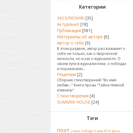
Категории
ЭКСКЛЮЗИВ!
[35]
Актуально!
[18]
Публикация
[581]
Материалы об авторе
[6]
Автор о себе
[9]
В этом разделе, автор рассказывает о
себе не только, как о творческой
личности, но и как о журналисте. О
своем пути в журналистике, о победах
и поражениях...
Рецензии
[2]
Сборник стихотворений "Во имя
любви..." Книга прозы "Тайна тёмной
комнаты"
Стихотворения
[4]
SUMMER HOUSE
[24]
Тэги
поэт
стихи
победа
9 мая 2014
День