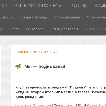
...»
«ТАЙНА ТЁМНОЙ КОМНАТЫ»
«РЕЗЕКНЕ»
«НАШЕ
бликаций
Старые тетради
Стихотворения
Стихи на л
од
Проза
Об авторе
Связь с автором
SUMMER HO
Главная
»
2012
»
Июнь
»
19
Мы — подкованы!
Клуб творческой молодежи "Подкова" и его стр
каждый второй вторник месяца в газете "Резекне
день рождения.
Категория:
Публикация
| Просмотров: 1378 | Добавил:
Bogd