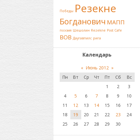
Резекне
Победы
Богданович
МАПП
поэзия
Шешолин
Rezekne
Post Cafe
ВОВ
Даугавпилс
рига
Календарь
«
Июнь 2012
»
Пн
Вт
Ср
Чт
Пт
Сб
Вс
1
2
3
4
5
6
7
8
9
10
11
12
13
14
15
16
17
18
19
20
21
22
23
24
25
26
27
28
29
30