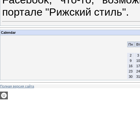
портале "Рижский стиль".
Calendar
Пн
Вт
2
3
9
10
16
17
23
24
30
31
Полная версия сайта