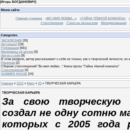
[
Игорь БОГДАНОВИЧ
]
Меню сайта
Главная страница
«ВО ИМЯ ЛЮБВИ...»
«ТАЙНА ТЁМНОЙ КОМНАТЫ»
Стихотворения
Стихи на латышском
Мелодекламация
Categories
ЭКСКЛЮЗИВ!
[35]
Актуально!
[18]
Публикация
[581]
Материалы об авторе
[6]
Автор о себе
[9]
В этом разделе, автор рассказывает о себе не только, как о творческой личности, но 
Рецензии
[2]
Сборник стихотворений "Во имя любви..." Книга прозы "Тайна тёмной комнаты"
Стихотворения
[4]
SUMMER HOUSE
[24]
Главная
»
2015
»
Март
»
20
» ТВОРЧЕСКАЯ КАРЬЕРА
ТВОРЧЕСКАЯ КАРЬЕРА
За свою творческую (
создал не одну сотню м
которых с 2005 года 