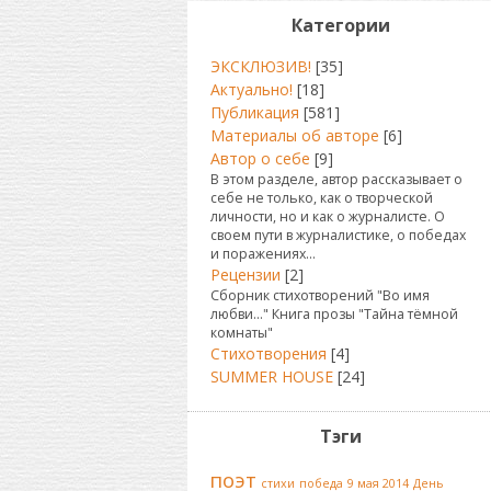
Категории
ЭКСКЛЮЗИВ!
[35]
Актуально!
[18]
Публикация
[581]
Материалы об авторе
[6]
Автор о себе
[9]
В этом разделе, автор рассказывает о
себе не только, как о творческой
личности, но и как о журналисте. О
своем пути в журналистике, о победах
и поражениях...
Рецензии
[2]
Сборник стихотворений "Во имя
любви..." Книга прозы "Тайна тёмной
комнаты"
Стихотворения
[4]
SUMMER HOUSE
[24]
Тэги
поэт
стихи
победа
9 мая 2014
День