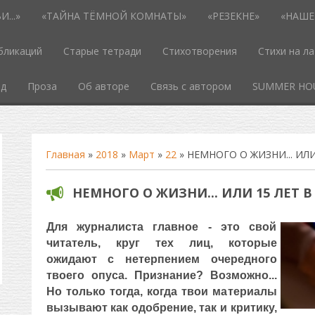
...»
«ТАЙНА ТЁМНОЙ КОМНАТЫ»
«РЕЗЕКНЕ»
«НАШЕ
бликаций
Старые тетради
Стихотворения
Стихи на л
од
Проза
Об авторе
Связь с автором
SUMMER HO
Главная
»
2018
»
Март
»
22
» НЕМНОГО О ЖИЗНИ... ИЛ
НЕМНОГО О ЖИЗНИ... ИЛИ 15 ЛЕТ 
Для журналиста главное - это свой
читатель, круг тех лиц, которые
ожидают с нетерпением очередного
твоего опуса. Признание? Возможно...
Но только тогда, когда твои материалы
вызывают как одобрение, так и критику,