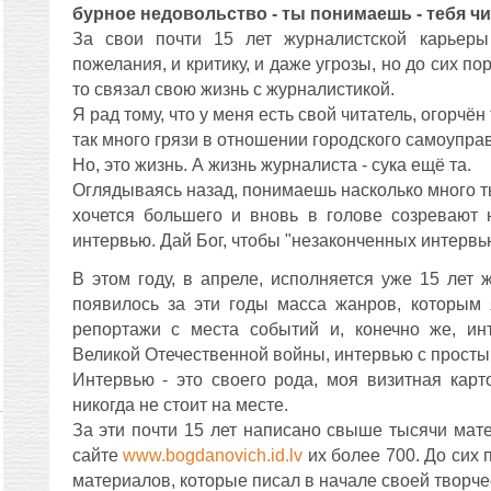
бурное недовольство - ты понимаешь - тебя чи
За свои почти 15 лет журналистской карьеры
пожелания, и критику, и даже угрозы, но до сих по
то связал свою жизнь с журналистикой.
Я рад тому, что у меня есть свой читатель, огорчён
так много грязи в отношении городского самоуправ
Но, это жизнь. А жизнь журналиста - сука ещё та.
Оглядываясь назад, понимаешь насколько много ты
хочется большего и вновь в голове созревают 
интервью. Дай Бог, чтобы "незаконченных интервь
В этом году, в апреле, исполняется уже 15 лет 
появилось за эти годы масса жанров, которым 
репортажи с места событий и, конечно же, ин
Великой Отечественной войны, интервью с просты
Интервью - это своего рода, моя визитная карт
никогда не стоит на месте.
За эти почти 15 лет написано свыше тысячи мат
сайте
www.bogdanovich.id.lv
их более 700. До сих
материалов, которые писал в начале своей творче