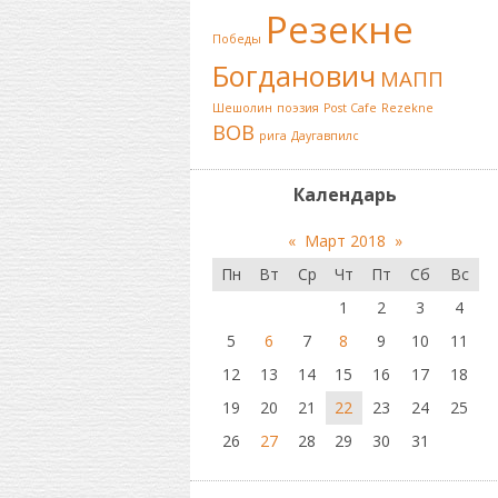
Резекне
Победы
Богданович
МАПП
Шешолин
поэзия
Post Cafe
Rezekne
ВОВ
рига
Даугавпилс
Календарь
«
Март 2018
»
Пн
Вт
Ср
Чт
Пт
Сб
Вс
1
2
3
4
5
6
7
8
9
10
11
12
13
14
15
16
17
18
19
20
21
22
23
24
25
26
27
28
29
30
31