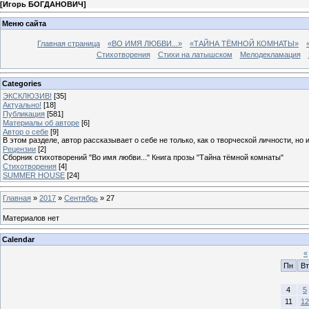
[
Игорь БОГДАНОВИЧ
]
Меню сайта
Главная страница
«ВО ИМЯ ЛЮБВИ...»
«ТАЙНА ТЁМНОЙ КОМНАТЫ»
Стихотворения
Стихи на латышском
Мелодекламация
Categories
ЭКСКЛЮЗИВ!
[35]
Актуально!
[18]
Публикация
[581]
Материалы об авторе
[6]
Автор о себе
[9]
В этом разделе, автор рассказывает о себе не только, как о творческой личности, но 
Рецензии
[2]
Сборник стихотворений "Во имя любви..." Книга прозы "Тайна тёмной комнаты"
Стихотворения
[4]
SUMMER HOUSE
[24]
Главная
»
2017
»
Сентябрь
»
27
Материалов нет
Calendar
«
Пн
Вт
4
5
11
12