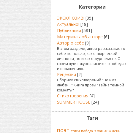
Категории
ЭКСКЛЮЗИВ!
[35]
Актуально!
[18]
Публикация
[581]
Материалы об авторе
[6]
Автор о себе
[9]
В этом разделе, автор рассказывает о
себе не только, как о творческой
личности, но и как о журналисте. О
своем пути в журналистике, о победах
и поражениях...
Рецензии
[2]
Сборник стихотворений "Во имя
любви..." Книга прозы "Тайна тёмной
комнаты"
Стихотворения
[4]
SUMMER HOUSE
[24]
Тэги
поэт
стихи
победа
9 мая 2014
День