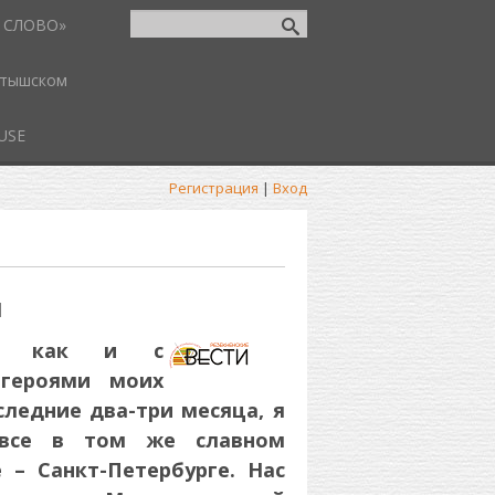
 СЛОВО»
атышском
USE
Регистрация
|
Вход
И
й, как и с
героями моих
следние два-три месяца, я
 все в том же славном
 – Санкт-Петербурге. Нас