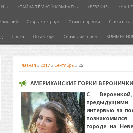
...»
«ТАЙНА ТЁМНОЙ КОМНАТЫ»
«РЕЗЕКНЕ»
«НАШЕ
бликаций
Старые тетради
Стихотворения
Стихи на л
од
Проза
Об авторе
Связь с автором
SUMMER HO
Главная
»
2017
»
Сентябрь
»
26
АМЕРИКАНСКИЕ ГОРКИ ВЕРОНИЧК
С Веронико
предыдущими 
интервью за по
познакомился
городе на Неве