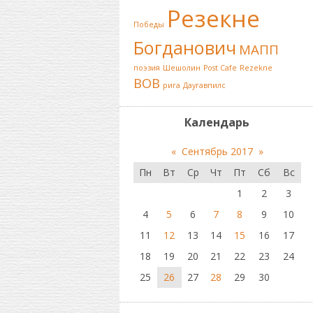
Резекне
Победы
Богданович
МАПП
поэзия
Шешолин
Post Cafe
Rezekne
ВОВ
рига
Даугавпилс
Календарь
«
Сентябрь 2017
»
Пн
Вт
Ср
Чт
Пт
Сб
Вс
1
2
3
4
5
6
7
8
9
10
11
12
13
14
15
16
17
18
19
20
21
22
23
24
25
26
27
28
29
30