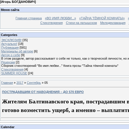
[
Игорь БОГДАНОВИЧ
]
Меню сайта
Главная страница
«ВО ИМЯ ЛЮБВИ...»
«ТАЙНА ТЁМНОЙ КОМНАТЫ»
Стихотворения
Стихи на латышском
Мелодекламация
Categories
ЭКСКЛЮЗИВ!
[35]
Актуально!
[18]
Публикация
[581]
Материалы об авторе
[6]
Автор о себе
[9]
В этом разделе, автор рассказывает о себе не только, как о творческой личности, но 
Рецензии
[2]
Сборник стихотворений "Во имя любви..." Книга прозы "Тайна тёмной комнаты"
Стихотворения
[4]
SUMMER HOUSE
[24]
Главная
»
2017
»
Сентябрь
»
05
ПОСТРАДАВШИМ ОТ НАВОДНЕНИЯ – ДО 570 ЕВРО
Жителям Балтинавского края, пострадавшим в
готово возместить ущерб, а именно – выплатит
Calendar