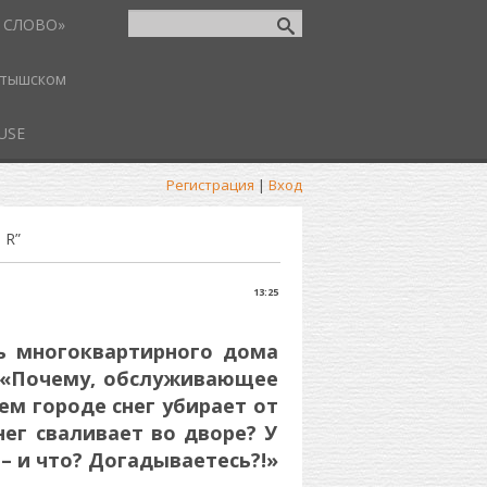
 СЛОВО»
атышском
USE
Регистрация
|
Вход
 R”
13:25
ь многоквартирного дома
: «Почему, обслуживающее
сем городе снег убирает от
нег сваливает во дворе? У
 – и что? Догадываетесь?!»