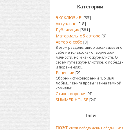
Категории
ЭКСКЛЮЗИВ!
[35]
Актуально!
[18]
Публикация
[581]
Материалы об авторе
[6]
Автор о себе
[9]
В этом разделе, автор рассказывает о
себе не только, как о творческой
личности, но и как о журналисте. О
своем пути в журналистике, о победах
и поражениях...
Рецензии
[2]
Сборник стихотворений "Во имя
любви..." Книга прозы "Тайна тёмной
комнаты"
Стихотворения
[4]
SUMMER HOUSE
[24]
Тэги
поэт
стихи
победа
День Победы
9 мая