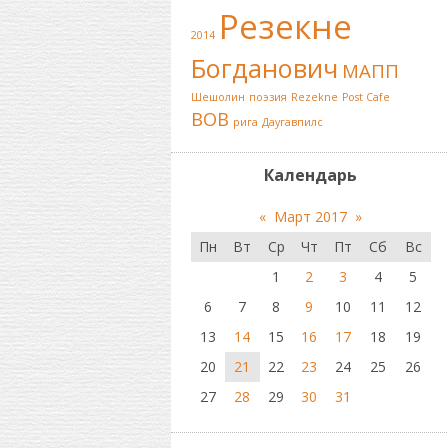
Резекне
2014
Богданович
МАПП
Шешолин
поэзия
Rezekne
Post Cafe
ВОВ
рига
Даугавпилс
Календарь
«
Март 2017
»
Пн
Вт
Ср
Чт
Пт
Сб
Вс
1
2
3
4
5
6
7
8
9
10
11
12
13
14
15
16
17
18
19
20
21
22
23
24
25
26
27
28
29
30
31