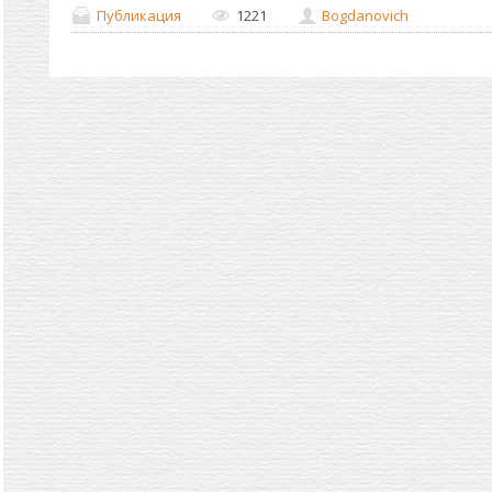
Публикация
1221
Bogdanovich