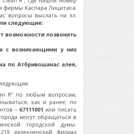
Clean R”, где нашли номер
ря фирмы Каспара Лицитиса.
ас вопросы выслать на эл.
али следующие:
ет возможности позвонить
а с возникающими у них
ма по Атбривошанас алея,
следующие:
ean R” по любым вопросам,
зываться, как и ранее, по
ентов –
67111001
или писать
и города могут обращаться в
ненской городской думы.
219 резекненский филиал