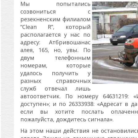
Мы попытались
созвониться с
резекненским филиалом
“Clean R”, который
располагается у нас по
адресу: Атбривошанас
алея, 165, но, увы. По
двум телефонным
номерам, которые
удалось получить у
разных справочных
служб отвечал лишь
автоответчик. По номеру 64631219: 
доступен»; и по 26333938: «Адресат в 
если вы хотите послать оплаченн
пожалуйста, дождитесь сигнала».
На этом наши действия не остановили