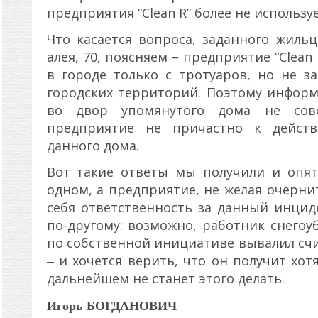
предприятия “Clean R” более не используе
Что касается вопроса, заданного жил
алея, 70, поясняем – предприятие “Clean
в городе только с тротуаров, но не з
городских территорий. Поэтому информ
во двор упомянутого дома не сов
предприятие не причастно к дейст
данного дома.
Вот такие ответы мы получили и опят
одном, а предприятие, не желая очернит
себя ответственность за данный инцид
по-другому: возможно, работник снегоу
по собственной инициативе вывалил сч
‒ и хочется верить, что он получит хот
дальнейшем не станет этого делать.
Игорь БОГДАНОВИЧ