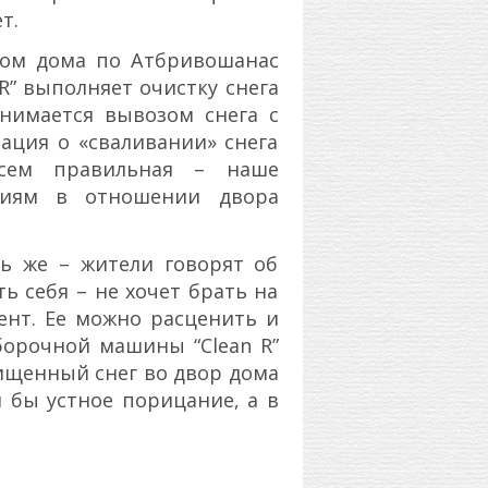
т.
ьцом дома по Атбривошанас
 R” выполняет очистку снега
анимается вывозом снега с
ация о «сваливании» снега
сем правильная – наше
виям в отношении двора
ь же – жители говорят об
ь себя – не хочет брать на
ент. Ее можно расценить и
борочной машины “Clean R”
ищенный снег во двор дома
я бы устное порицание, а в