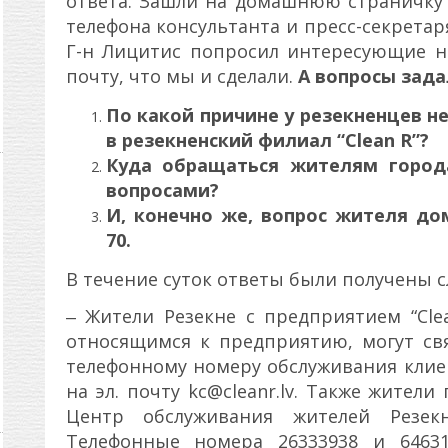
ответа. Зашли на домашнюю страничку “
телефона консультанта и пресс-секрета
Г-н Лицитис попросил интересующие н
почту, что мы и сделали.
А вопросы зад
По какой причине у резекненцев н
в резекненский филиал “Clean R”?
Куда обращаться жителям город
вопросами?
И, конечно же, вопрос жителя до
70.
В течение суток ответы были получены 
‒ Жители Резекне с предприятием “Cl
относящимся к предприятию, могут свя
телефонному номеру обслуживания кли
на эл. почту kc@cleanr.lv. Также жител
Центр обслуживания жителей Резек
Телефонные номера 26333938 и 64631