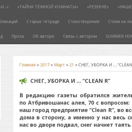
...»
«ТАЙНА ТЁМНОЙ КОМНАТЫ»
«РЕЗЕКНЕ»
«НАШЕ
бликаций
Старые тетради
Стихотворения
Стихи на л
од
Проза
Об авторе
Связь с автором
SUMMER HO
Главная
»
2017
»
Март
»
21
» СНЕГ, УБОРКА И … “CLEAN
СНЕГ, УБОРКА И … “CLEAN R”
В редакцию газеты обратился жител
по Атбривошанас алея, 70 с вопросом
наш город предприятие “Clean R”, во в
дома в сторону, а именно у нас весь с
нас во дворе подвал, снег начнет таять