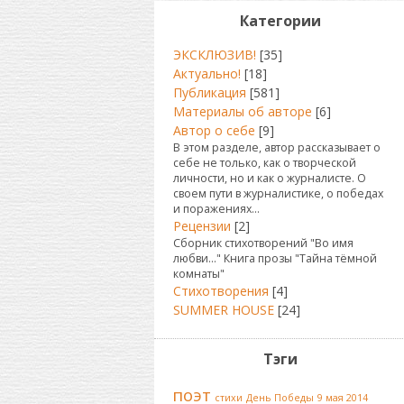
Категории
ЭКСКЛЮЗИВ!
[35]
Актуально!
[18]
Публикация
[581]
Материалы об авторе
[6]
Автор о себе
[9]
В этом разделе, автор рассказывает о
себе не только, как о творческой
личности, но и как о журналисте. О
своем пути в журналистике, о победах
и поражениях...
Рецензии
[2]
Сборник стихотворений "Во имя
любви..." Книга прозы "Тайна тёмной
комнаты"
Стихотворения
[4]
SUMMER HOUSE
[24]
Тэги
поэт
стихи
День Победы
9 мая 2014