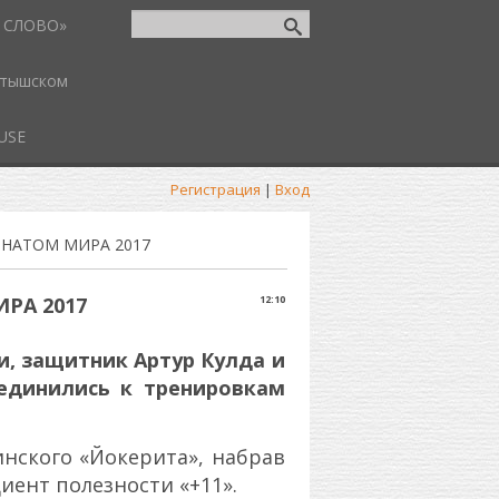
 СЛОВО»
атышском
USE
Регистрация
|
Вход
ОНАТОМ МИРА 2017
РА 2017
12:10
и, защитник Артур Кулда и
единились к тренировкам
инского «Йокерита», набрав
иент полезности «+11».