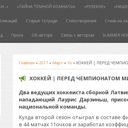
...»
«ТАЙНА ТЁМНОЙ КОМНАТЫ»
«РЕЗЕКНЕ»
«НАШЕ
бликаций
Старые тетради
Стихотворения
Стихи на л
од
Проза
Об авторе
Связь с автором
SUMMER HO
Главная
»
2017
»
Март
»
16
» ХОККЕЙ | ПЕРЕД ЧЕМПИ
ХОККЕЙ | ПЕРЕД ЧЕМПИОНАТОМ МИ
Два ведущих хоккеиста сборной Латви
нападающий Лаурис Дарзиньш, присо
национальной команды.
Кулда второй сезон отыграл в составе ф
в 44 матчах 11очков и заработал коэффиц