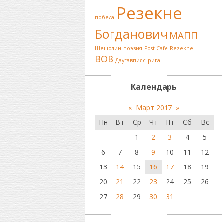
Резекне
победа
Богданович
МАПП
Шешолин
поэзия
Post Cafe
Rezekne
ВОВ
Даугавпилс
рига
Календарь
«
Март 2017
»
Пн
Вт
Ср
Чт
Пт
Сб
Вс
1
2
3
4
5
6
7
8
9
10
11
12
13
14
15
16
17
18
19
20
21
22
23
24
25
26
27
28
29
30
31