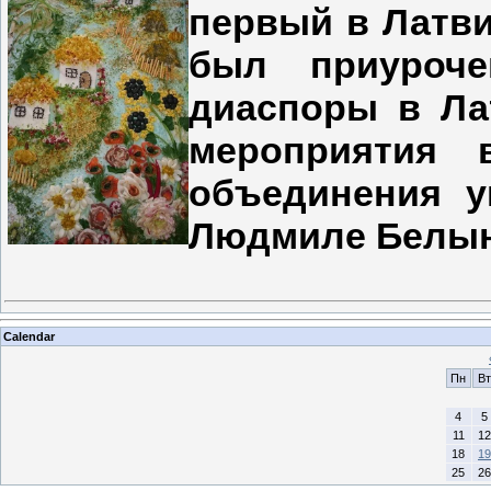
первый в Латви
был приуроче
диаспоры в Ла
мероприятия 
объединения у
Людмиле Белын
Calendar
Пн
Вт
4
5
11
12
18
19
25
26