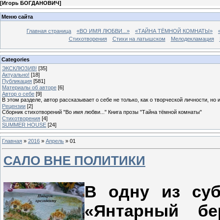
[
Игорь БОГДАНОВИЧ
]
Меню сайта
Главная страница
«ВО ИМЯ ЛЮБВИ...»
«ТАЙНА ТЁМНОЙ КОМНАТЫ»
Стихотворения
Стихи на латышском
Мелодекламация
Categories
ЭКСКЛЮЗИВ!
[35]
Актуально!
[18]
Публикация
[581]
Материалы об авторе
[6]
Автор о себе
[9]
В этом разделе, автор рассказывает о себе не только, как о творческой личности, но 
Рецензии
[2]
Сборник стихотворений "Во имя любви..." Книга прозы "Тайна тёмной комнаты"
Стихотворения
[4]
SUMMER HOUSE
[24]
Главная
»
2016
»
Апрель
»
01
САЛО ВНЕ ПОЛИТИКИ
В одну из суб
«Янтарный бе