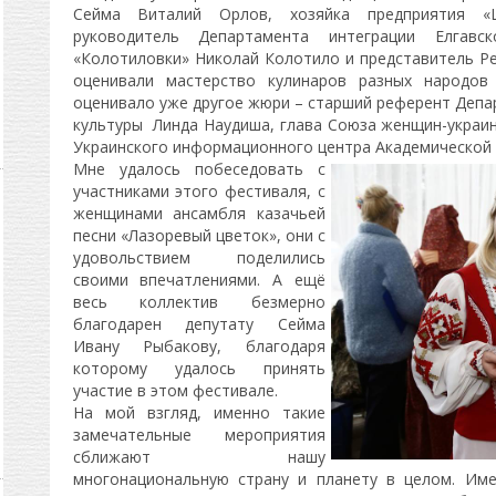
Сейма Виталий Орлов, хозяйка предприятия «
руководитель Департамента интеграции Елгав
«Колотиловки» Николай Колотило и представитель Ре
оценивали мастерство кулинаров разных народов
оценивало уже другое жюри – старший референт Депа
культуры Линда Наудиша, глава Союза женщин-украин
Украинского информационного центра Академической 
Мне удалось побеседовать с
участниками этого фестиваля, с
женщинами ансамбля казачьей
песни «Лазоревый цветок», они с
удовольствием поделились
своими впечатлениями. А ещё
весь коллектив безмерно
благодарен депутату Сейма
Ивану Рыбакову, благодаря
которому удалось принять
участие в этом фестивале.
На мой взгляд, именно такие
замечательные мероприятия
сближают нашу
многонациональную страну и планету в целом. Им