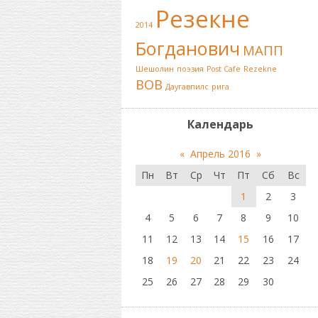
Резекне
2014
Богданович
МАПП
Шешолин
поэзия
Post Cafe
Rezekne
ВОВ
Даугавпилс
рига
Календарь
«
Апрель 2016
»
Пн
Вт
Ср
Чт
Пт
Сб
Вс
1
2
3
4
5
6
7
8
9
10
11
12
13
14
15
16
17
18
19
20
21
22
23
24
25
26
27
28
29
30