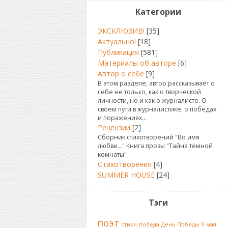
Категории
ЭКСКЛЮЗИВ!
[35]
Актуально!
[18]
Публикация
[581]
Материалы об авторе
[6]
Автор о себе
[9]
В этом разделе, автор рассказывает о
себе не только, как о творческой
личности, но и как о журналисте. О
своем пути в журналистике, о победах
и поражениях...
Рецензии
[2]
Сборник стихотворений "Во имя
любви..." Книга прозы "Тайна тёмной
комнаты"
Стихотворения
[4]
SUMMER HOUSE
[24]
Тэги
поэт
стихи
победа
День Победы
9 мая