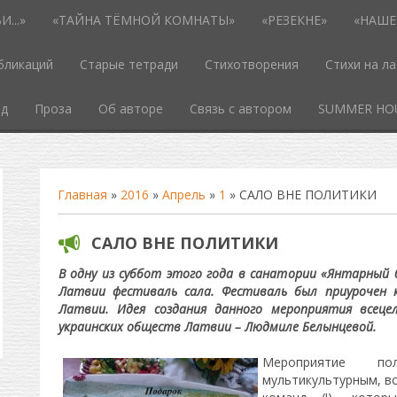
...»
«ТАЙНА ТЁМНОЙ КОМНАТЫ»
«РЕЗЕКНЕ»
«НАШЕ
бликаций
Старые тетради
Стихотворения
Стихи на л
од
Проза
Об авторе
Связь с автором
SUMMER HO
Главная
»
2016
»
Апрель
»
1
» САЛО ВНЕ ПОЛИТИКИ
САЛО ВНЕ ПОЛИТИКИ
В одну из суббот этого года в санатории «Янтарный 
Латвии фестиваль сала. Фестиваль был приурочен 
Латвии. Идея создания данного мероприятия всеце
украинских обществ Латвии – Людмиле Белынцевой.
Мероприятие по
мультикультурным, вс