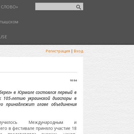
 СЛОВО»
атышском
USE
Регистрация
|
Вход
10:04
берег» в Юрмале состоялся первый в
к 105-летию украинской диаспоры в
ло принадлежит главе объединения
лучилось Международным и
его в фестивале приняло участие 18