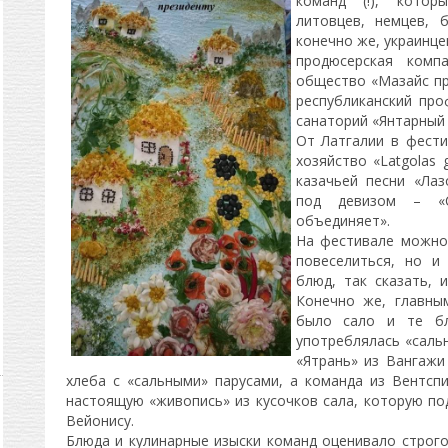
команд (!), котор
литовцев, немцев, б
конечно же, украинце
продюсерская комп
общество «Мазайс пр
республиканский про
санаторий «Янтарный 
От Латгалии в фести
хозяйство «Latgоlаs 
казачьей песни «Лаз
под девизом – «
объединяет».
На фестивале можно
повеселиться, но и
блюд, так сказать, 
Конечно же, главны
было сало и те бл
употреблялась «сальн
«Ятрань» из Вангажи
хлеба с «сальными» парусами, а команда из Вентсп
настоящую «живопись» из кусочков сала, которую по
Вейонису.
Блюда и кулинарные изыски команд оценивало строго