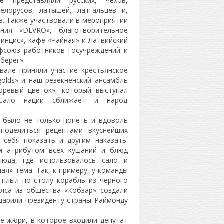
ые представляли русских, чехов,
елорусов, латышей, латгальцев и,
в. Также участвовали в мероприятии
ания «DEVRO», благотворительное
инцис», кафе «Чайная» и Латвийский
фсоюз работников госучреждений и
берег».
вале приняли участие крестьянское
golds» и наш резекненский ансамбль
оревый цветок», который выступал
Сало нации сближает и народ
 было не только попеть и вдоволь
 поделиться рецептами вкуснейших
и себя показать и другим наказать.
м атрибутом всех кушаний и блюд
юда, где использовалось сало и
ая» тема. Так, к примеру, у команды
 плыл по столу корабль из черного
илса из общества «Кобзар» создали
дарили президенту страны Раймонду
е жюри, в которое входили депутат