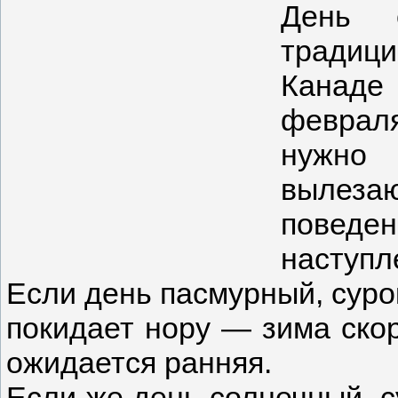
День 
традиц
Канаде 
февраля
нужно
вылеза
поведе
наступл
Если день пасмурный, сурок
покидает нору — зима скоро
ожидается ранняя.
Если же день солнечный, с