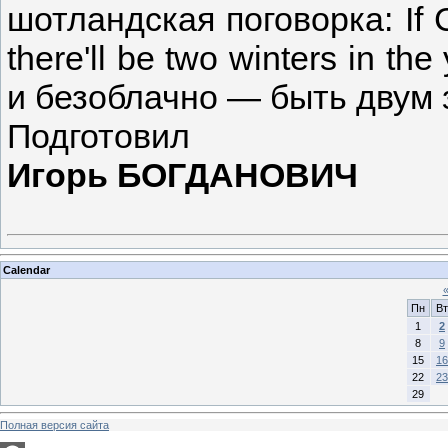
шотландская поговорка: If C
there'll be two winters in t
и безоблачно — быть двум з
Подготовил
Игорь БОГДАНОВИЧ
Calendar
Пн
Вт
1
2
8
9
15
16
22
23
29
Полная версия сайта