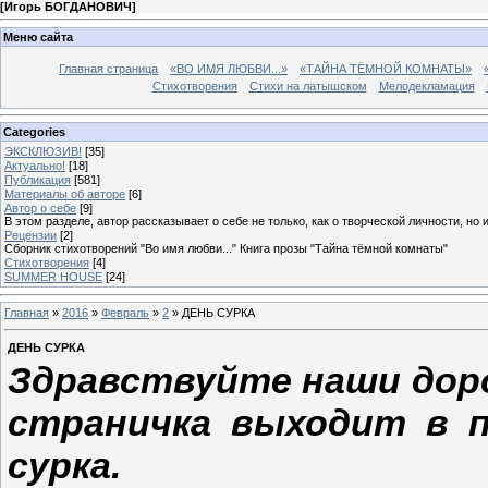
[
Игорь БОГДАНОВИЧ
]
Меню сайта
Главная страница
«ВО ИМЯ ЛЮБВИ...»
«ТАЙНА ТЁМНОЙ КОМНАТЫ»
Стихотворения
Стихи на латышском
Мелодекламация
Categories
ЭКСКЛЮЗИВ!
[35]
Актуально!
[18]
Публикация
[581]
Материалы об авторе
[6]
Автор о себе
[9]
В этом разделе, автор рассказывает о себе не только, как о творческой личности, но 
Рецензии
[2]
Сборник стихотворений "Во имя любви..." Книга прозы "Тайна тёмной комнаты"
Стихотворения
[4]
SUMMER HOUSE
[24]
Главная
»
2016
»
Февраль
»
2
» ДЕНЬ СУРКА
ДЕНЬ СУРКА
Здравствуйте наши дор
страничка выходит в 
сурка.