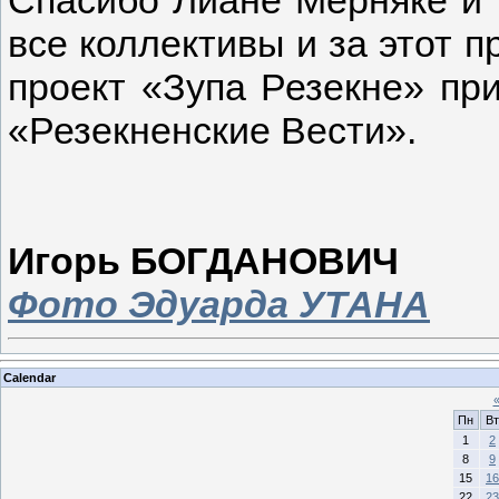
все коллективы и за этот п
проект «Зупа Резекне» при
«Резекненские Вести».
Игорь БОГДАНОВИЧ
Фото Эдуарда УТАНА
Calendar
Пн
Вт
1
2
8
9
15
16
22
23