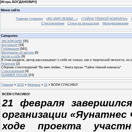
[
Игорь БОГДАНОВИЧ
]
Меню сайта
Главная страница
«ВО ИМЯ ЛЮБВИ...»
«ТАЙНА ТЁМНОЙ КОМНАТЫ»
Стихотворения
Стихи на латышском
Мелодекламация
Categories
ЭКСКЛЮЗИВ!
[35]
Актуально!
[18]
Публикация
[581]
Материалы об авторе
[6]
Автор о себе
[9]
В этом разделе, автор рассказывает о себе не только, как о творческой личности, но 
Рецензии
[2]
Сборник стихотворений "Во имя любви..." Книга прозы "Тайна тёмной комнаты"
Стихотворения
[4]
SUMMER HOUSE
[24]
Главная
»
2016
»
Февраль
»
25
» ВСЕМ СПАСИБО!
ВСЕМ СПАСИБО!
21 февраля завершился
организации «Яунатнес ч
ходе проекта участн