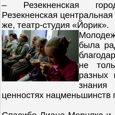
– Резекненская город
Резекненская центральная 
же, театр-студия «Йорик».
Молодеж
была ра
благода
не тол
разных 
знания
ценностях нацменьшинств 
Спасибо Лиане Мерняке и 