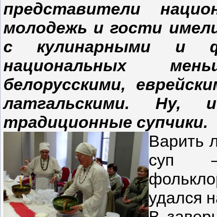
представители нацио
молодежь и гости имел
с кулинарными и ф
национальных мен
белорусскими, еврейски
латгальскими. Ну, и
традиционные супчики.
Варить 
суп –
фолькл
удался н
В завер