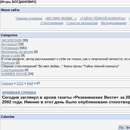
[
Игорь БОГДАНОВИЧ
]
Меню сайта
Главная страница
«ВО ИМЯ ЛЮБВИ...»
«ТАЙНА ТЁМНОЙ КОМНАТЫ»
Стихотворения
Стихи на латышском
Мелодекламация
Categories
ЭКСКЛЮЗИВ!
[35]
Актуально!
[18]
Публикация
[581]
Материалы об авторе
[6]
Автор о себе
[9]
В этом разделе, автор рассказывает о себе не только, как о творческой личности, но 
Рецензии
[2]
Сборник стихотворений "Во имя любви..." Книга прозы "Тайна тёмной комнаты"
Стихотворения
[4]
SUMMER HOUSE
[24]
Главная
»
2015
»
Май
»
07
АРХИВНАЯ СПРАВКА
Сегодня заглянул в архив газеты «Резекненские Вести» за 20
2002 года. Именно в этот день было опубликовано стихотво
Calendar
Пн
Вт