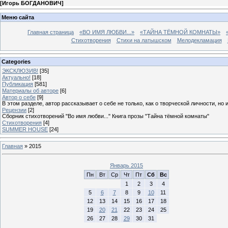
[
Игорь БОГДАНОВИЧ
]
Меню сайта
Главная страница
«ВО ИМЯ ЛЮБВИ...»
«ТАЙНА ТЁМНОЙ КОМНАТЫ»
Стихотворения
Стихи на латышском
Мелодекламация
Categories
ЭКСКЛЮЗИВ!
[35]
Актуально!
[18]
Публикация
[581]
Материалы об авторе
[6]
Автор о себе
[9]
В этом разделе, автор рассказывает о себе не только, как о творческой личности, но 
Рецензии
[2]
Сборник стихотворений "Во имя любви..." Книга прозы "Тайна тёмной комнаты"
Стихотворения
[4]
SUMMER HOUSE
[24]
Главная
»
2015
Январь 2015
Пн
Вт
Ср
Чт
Пт
Сб
Вс
1
2
3
4
5
6
7
8
9
10
11
12
13
14
15
16
17
18
19
20
21
22
23
24
25
26
27
28
29
30
31