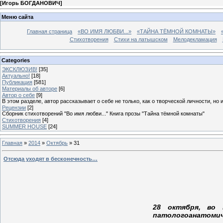
[
Игорь БОГДАНОВИЧ
]
Меню сайта
Главная страница
«ВО ИМЯ ЛЮБВИ...»
«ТАЙНА ТЁМНОЙ КОМНАТЫ»
Стихотворения
Стихи на латышском
Мелодекламация
Categories
ЭКСКЛЮЗИВ!
[35]
Актуально!
[18]
Публикация
[581]
Материалы об авторе
[6]
Автор о себе
[9]
В этом разделе, автор рассказывает о себе не только, как о творческой личности, но 
Рецензии
[2]
Сборник стихотворений "Во имя любви..." Книга прозы "Тайна тёмной комнаты"
Стихотворения
[4]
SUMMER HOUSE
[24]
Главная
»
2014
»
Октябрь
»
31
Отсюда уходят в бесконечность…
28 октября, во 
патологоанатомич