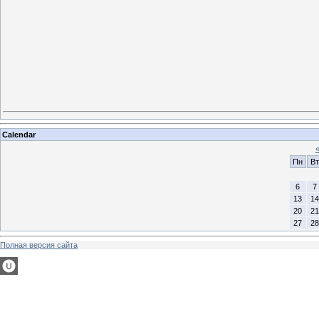
Calendar
Пн
Вт
6
7
13
14
20
21
27
28
Полная версия сайта