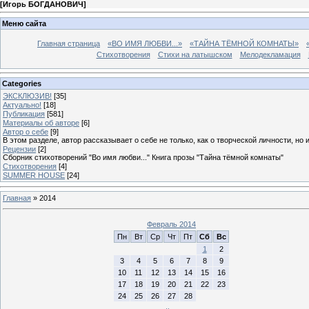
[
Игорь БОГДАНОВИЧ
]
Меню сайта
Главная страница
«ВО ИМЯ ЛЮБВИ...»
«ТАЙНА ТЁМНОЙ КОМНАТЫ»
Стихотворения
Стихи на латышском
Мелодекламация
Categories
ЭКСКЛЮЗИВ!
[35]
Актуально!
[18]
Публикация
[581]
Материалы об авторе
[6]
Автор о себе
[9]
В этом разделе, автор рассказывает о себе не только, как о творческой личности, но 
Рецензии
[2]
Сборник стихотворений "Во имя любви..." Книга прозы "Тайна тёмной комнаты"
Стихотворения
[4]
SUMMER HOUSE
[24]
Главная
»
2014
Февраль 2014
Пн
Вт
Ср
Чт
Пт
Сб
Вс
1
2
3
4
5
6
7
8
9
10
11
12
13
14
15
16
17
18
19
20
21
22
23
24
25
26
27
28