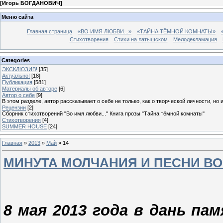
[
Игорь БОГДАНОВИЧ
]
Меню сайта
Главная страница
«ВО ИМЯ ЛЮБВИ...»
«ТАЙНА ТЁМНОЙ КОМНАТЫ»
Стихотворения
Стихи на латышском
Мелодекламация
Categories
ЭКСКЛЮЗИВ!
[35]
Актуально!
[18]
Публикация
[581]
Материалы об авторе
[6]
Автор о себе
[9]
В этом разделе, автор рассказывает о себе не только, как о творческой личности, но 
Рецензии
[2]
Сборник стихотворений "Во имя любви..." Книга прозы "Тайна тёмной комнаты"
Стихотворения
[4]
SUMMER HOUSE
[24]
Главная
»
2013
»
Май
»
14
МИНУТА МОЛЧАНИЯ И ПЕСНИ В
8 мая 2013 года в дань па