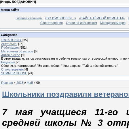
[
Игорь БОГДАНОВИЧ
]
Меню сайта
Главная страница
«ВО ИМЯ ЛЮБВИ...»
«ТАЙНА ТЁМНОЙ КОМНАТЫ»
Стихотворения
Стихи на латышском
Мелодекламация
Categories
ЭКСКЛЮЗИВ!
[35]
Актуально!
[18]
Публикация
[581]
Материалы об авторе
[6]
Автор о себе
[9]
В этом разделе, автор рассказывает о себе не только, как о творческой личности, но 
Рецензии
[2]
Сборник стихотворений "Во имя любви..." Книга прозы "Тайна тёмной комнаты"
Стихотворения
[4]
SUMMER HOUSE
[24]
Главная
»
2013
»
Май
»
09
Школьники поздравили ветерано
7 мая учащиеся 11-го и
средней школы № 3 отпр