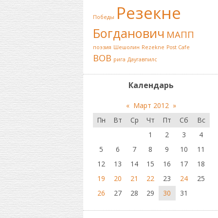
Резекне
Победы
Богданович
МАПП
поэзия
Шешолин
Rezekne
Post Cafe
ВОВ
рига
Даугавпилс
Календарь
«
Март 2012
»
Пн
Вт
Ср
Чт
Пт
Сб
Вс
1
2
3
4
5
6
7
8
9
10
11
12
13
14
15
16
17
18
19
20
21
22
23
24
25
26
27
28
29
30
31