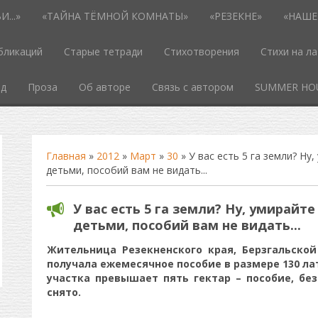
...»
«ТАЙНА ТЁМНОЙ КОМНАТЫ»
«РЕЗЕКНЕ»
«НАШЕ
бликаций
Старые тетради
Стихотворения
Стихи на л
од
Проза
Об авторе
Связь с автором
SUMMER HO
Главная
»
2012
»
Март
»
30
» У вас есть 5 га земли? Ну,
детьми, пособий вам не видать...
У вас есть 5 га земли? Ну, умирайте
детьми, пособий вам не видать...
Жительница Резекненского края, Берзгальской
получала ежемесячное пособие в размере 130 лат
участка превышает пять гектар – пособие, бе
снято.