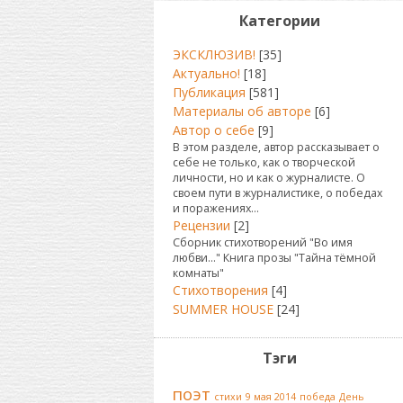
Категории
ЭКСКЛЮЗИВ!
[35]
Актуально!
[18]
Публикация
[581]
Материалы об авторе
[6]
Автор о себе
[9]
В этом разделе, автор рассказывает о
себе не только, как о творческой
личности, но и как о журналисте. О
своем пути в журналистике, о победах
и поражениях...
Рецензии
[2]
Сборник стихотворений "Во имя
любви..." Книга прозы "Тайна тёмной
комнаты"
Стихотворения
[4]
SUMMER HOUSE
[24]
Тэги
поэт
стихи
9 мая 2014
победа
День