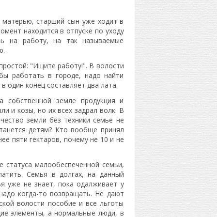
 матерью, старший сын уже ходит в
момент находится в отпуске по уходу
ть на работу, на так называемые
ю.
простой: "Ищите работу!". В волости
бы работать в городе, надо найти
 в один конец составляет два лата.
а собственной земле продукция и
и и козы, но их всех задрал волк. В
личество земли без техники семье не
станется детям? Кто вообще принял
ее пяти гектаров, почему не 10 и не
е статуса малообеспеченной семьи,
атить. Семья в долгах, на данный
ья уже не знает, пока одалживает у
надо когда-то возвращать. Не дают
ской волости пособие и все льготы
ие элементы, а нормальные люди, в