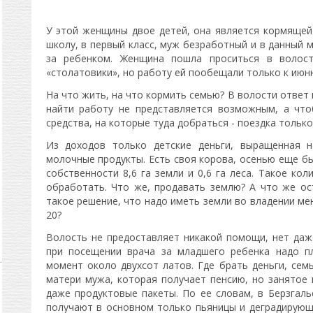
У этой женщины двое детей, она является кормящей
школу, в первый класс, муж безработный и в данный 
за ребенком. Женщина пошла проситься в волос
«столатовики», но работу ей пообещали только к июн
На что жить, на что кормить семью? В волости ответ 
найти работу не представляется возможным, а что
средства, на которые туда добраться - поездка только
Из доходов только детские деньги, выращенная н
молочные продукты. Есть своя корова, осенью еще был
собственности 8,6 га земли и 0,6 га леса. Такое ко
обработать. Что же, продавать землю? А что же о
такое решение, что надо иметь земли во владении мен
20?
Волость не предоставляет никакой помощи, нет даж
при посещении врача за младшего ребенка надо пл
момент около двухсот латов. Где брать деньги, сем
матери мужа, которая получает пенсию, но занятое 
даже продуктовые пакеты. По ее словам, в Берзгаль
получают в основном только пьяницы и деградирующ