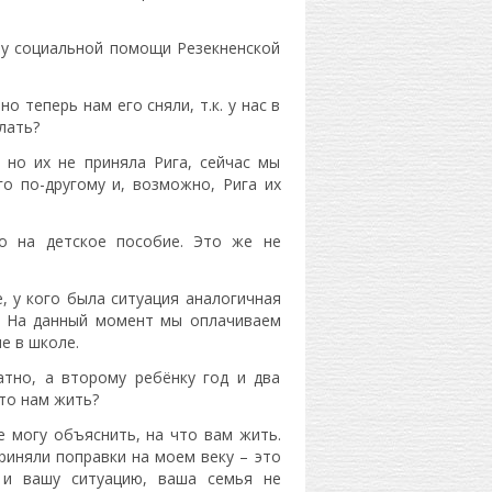
ру социальной помощи Резекненской
о теперь нам его сняли, т.к. у нас в
лать?
 но их не приняла Рига, сейчас мы
о по-другому и, возможно, Рига их
о на детское пособие. Это же не
, у кого была ситуация аналогичная
ю. На данный момент мы оплачиваем
е в школе.
атно, а второму ребёнку год и два
что нам жить?
е могу объяснить, на что вам жить.
приняли поправки на моем веку – это
 и вашу ситуацию, ваша семья не