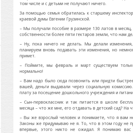
том числе и с детьми не получают ничего.
За помощью семья обратилась к старшему инспекто
краевой думы Евгении Грузинской.
– Мы получали пособие в размере 130 латов в месяц, н
собственности более пяти гектаров земли, что нам де
– Ну, пока ничего не делать. Мы делали изменения,
планируем вновь подавать эти изменения, но немног
примет.
– Поймите, мы февраль и март существуем тольк
нормально!
– Вам надо было сюда позвонить или придти быстрее
вашей, деньги выдавали через социальную комисси
плату за посещение дошкольного учреждения и питани
– Сын-первоклассник и так питается в школе беспл
месяца – что же мне, его отдавать в детский сад? На 
– Вы же взрослый человек и понимаете, что я вам н
Законы же придумываю не я. То, что в этом году не 
впервые, этого никто не ожидал. Я понимаю вас