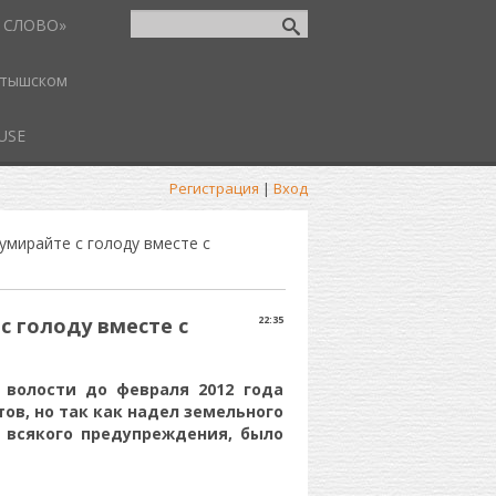
 СЛОВО»
атышском
USE
Регистрация
|
Вход
 умирайте с голоду вместе с
 с голоду вместе с
22:35
 волости до февраля 2012 года
ов, но так как надел земельного
з всякого предупреждения, было