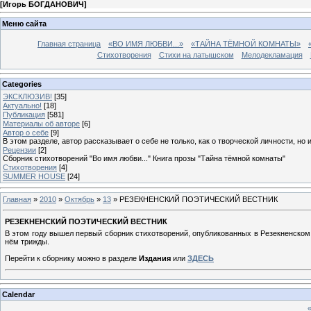
[
Игорь БОГДАНОВИЧ
]
Меню сайта
Главная страница
«ВО ИМЯ ЛЮБВИ...»
«ТАЙНА ТЁМНОЙ КОМНАТЫ»
Стихотворения
Стихи на латышском
Мелодекламация
Categories
ЭКСКЛЮЗИВ!
[35]
Актуально!
[18]
Публикация
[581]
Материалы об авторе
[6]
Автор о себе
[9]
В этом разделе, автор рассказывает о себе не только, как о творческой личности, но 
Рецензии
[2]
Сборник стихотворений "Во имя любви..." Книга прозы "Тайна тёмной комнаты"
Стихотворения
[4]
SUMMER HOUSE
[24]
Главная
»
2010
»
Октябрь
»
13
» РЕЗЕКНЕНСКИЙ ПОЭТИЧЕСКИЙ ВЕСТНИК
РЕЗЕКНЕНСКИЙ ПОЭТИЧЕСКИЙ ВЕСТНИК
В этом году вышел первый сборник стихотворений, опубликованных в Резекненском п
нём трижды.
Перейти к сборнику можно в разделе
Издания
или
ЗДЕСЬ
Calendar