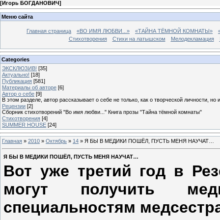
[
Игорь БОГДАНОВИЧ
]
Меню сайта
Главная страница
«ВО ИМЯ ЛЮБВИ...»
«ТАЙНА ТЁМНОЙ КОМНАТЫ»
Стихотворения
Стихи на латышском
Мелодекламация
Categories
ЭКСКЛЮЗИВ!
[35]
Актуально!
[18]
Публикация
[581]
Материалы об авторе
[6]
Автор о себе
[9]
В этом разделе, автор рассказывает о себе не только, как о творческой личности, но 
Рецензии
[2]
Сборник стихотворений "Во имя любви..." Книга прозы "Тайна тёмной комнаты"
Стихотворения
[4]
SUMMER HOUSE
[24]
Главная
»
2010
»
Октябрь
»
14
» Я БЫ В МЕДИКИ ПОШЁЛ, ПУСТЬ МЕНЯ НАУЧАТ…
Я БЫ В МЕДИКИ ПОШЁЛ, ПУСТЬ МЕНЯ НАУЧАТ…
Вот уже третий год в Ре
могут получить мед
специальностям медсестра