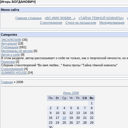
[
Игорь БОГДАНОВИЧ
]
Меню сайта
Главная страница
«ВО ИМЯ ЛЮБВИ...»
«ТАЙНА ТЁМНОЙ КОМНАТЫ»
Стихотворения
Стихи на латышском
Мелодекламация
Categories
ЭКСКЛЮЗИВ!
[35]
Актуально!
[18]
Публикация
[581]
Материалы об авторе
[6]
Автор о себе
[9]
В этом разделе, автор рассказывает о себе не только, как о творческой личности, но 
Рецензии
[2]
Сборник стихотворений "Во имя любви..." Книга прозы "Тайна тёмной комнаты"
Стихотворения
[4]
SUMMER HOUSE
[24]
Главная
»
2008
Июнь 2008
Пн
Вт
Ср
Чт
Пт
Сб
Вс
1
2
3
4
5
6
7
8
9
10
11
12
13
14
15
16
17
18
19
20
21
22
23
24
25
26
27
28
29
30