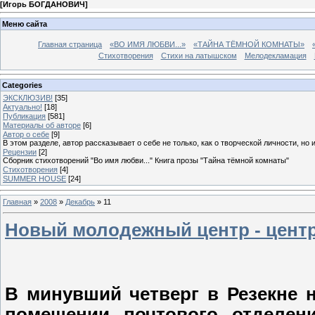
[
Игорь БОГДАНОВИЧ
]
Меню сайта
Главная страница
«ВО ИМЯ ЛЮБВИ...»
«ТАЙНА ТЁМНОЙ КОМНАТЫ»
Стихотворения
Стихи на латышском
Мелодекламация
Categories
ЭКСКЛЮЗИВ!
[35]
Актуально!
[18]
Публикация
[581]
Материалы об авторе
[6]
Автор о себе
[9]
В этом разделе, автор рассказывает о себе не только, как о творческой личности, но 
Рецензии
[2]
Сборник стихотворений "Во имя любви..." Книга прозы "Тайна тёмной комнаты"
Стихотворения
[4]
SUMMER HOUSE
[24]
Главная
»
2008
»
Декабрь
»
11
Новый молодежный центр - центр
В минувший четверг в Резекне 
помещении почтового отделени