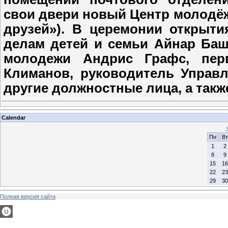
свои двери новый Центр молодёж
друзей»). В церемонии открыти
делам детей и семьи Айнар Баш
молодежи Андрис Графс, пер
Климанов, руководитель Управ
другие должностные лица, а такж
Calendar
Пн
Вт
1
2
8
9
15
16
22
23
29
30
Полная версия сайта