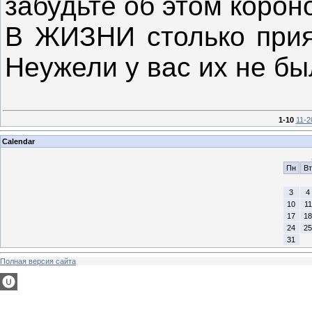
забудьте об этом короно
В ЖИЗНИ столько прия
Неужели у вас их не б
1-10
11-2
Calendar
Пн
Вт
3
4
10
11
17
18
24
25
31
Полная версия сайта