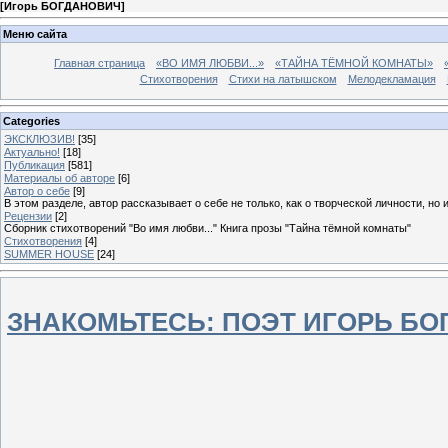
[
Игорь БОГДАНОВИЧ
]
Меню сайта
Главная страница
«ВО ИМЯ ЛЮБВИ...»
«ТАЙНА ТЁМНОЙ КОМНАТЫ»
Стихотворения
Стихи на латышском
Мелодекламация
Categories
ЭКСКЛЮЗИВ!
[35]
Актуально!
[18]
Публикация
[581]
Материалы об авторе
[6]
Автор о себе
[9]
В этом разделе, автор рассказывает о себе не только, как о творческой личности, но 
Рецензии
[2]
Сборник стихотворений "Во имя любви..." Книга прозы "Тайна тёмной комнаты"
Стихотворения
[4]
SUMMER HOUSE
[24]
ЗНАКОМЬТЕСЬ: ПОЭТ ИГОРЬ Б