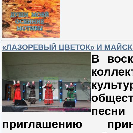
«ЛАЗОРЕВЫЙ ЦВЕТОК» И МАЙСК
В воск
колле
куль
общес
песни
приглашению пр