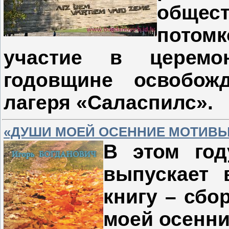
обще
пото
участие в церемо
годовщине освобожд
лагеря «Саласпилс».
«ДУШИ МОЕЙ ОСЕННИЕ МОТИВЫ
В этом год
выпускает 
книгу – сбо
моей осенни