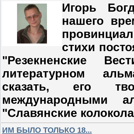
Игорь Бог
нашего вре
провинциал
стихи посто
"Резекненские В
литературном альм
сказать, его тв
международными а
"Славянские колокола"
ИМ БЫЛО ТОЛЬКО 18...