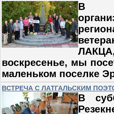
В х
орган
реги
ветера
ЛАКЦ
воскресенье, мы посе
маленьком поселке Эр
ВСТРЕЧА С ЛАТГАЛЬСКИМ ПОЭТ
В суб
Резек