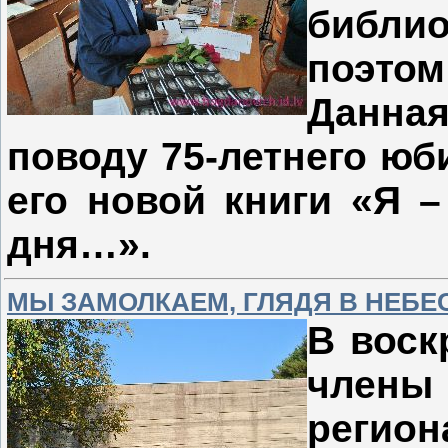
библи
поэто
Данна
поводу 75-летнего юб
его новой книги «Я –
дня…».
МЫ ЗАМОЛКАЕМ, ГЛЯДЯ В НЕБ
В воск
чле
регио