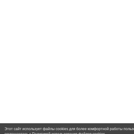
Этот сайт использует файлы cookies для более комфортной работы польз
соглашаетесь с
Политикой использования файлов cookies
.