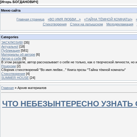
[
Игорь БОГДАНОВИЧ
]
Меню сайта
Главная страница
«ВО ИМЯ ЛЮБВИ...»
«ТАЙНА ТЁМНОЙ КОМНАТЫ»
Стихотворения
Стихи на латышском
Мелодекламация
Categories
ЭКСКЛЮЗИВ!
[35]
Актуально!
[18]
Публикация
[581]
Материалы об авторе
[6]
Автор о себе
[9]
В этом разделе, автор рассказывает о себе не только, как о творческой личности, но 
Рецензии
[2]
Сборник стихотворений "Во имя любви..." Книга прозы "Тайна тёмной комнаты"
Стихотворения
[4]
SUMMER HOUSE
[24]
Главная
»
Архив материалов
ЧТО НЕБЕЗЫНТЕРЕСНО УЗНАТЬ 