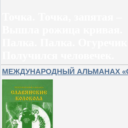
Точка. Точка, запятая –
Вышла рожица кривая.
Палка. Палка. Огуречик
Получился человечек.
МЕЖДУНАРОДНЫЙ АЛЬМАНАХ «