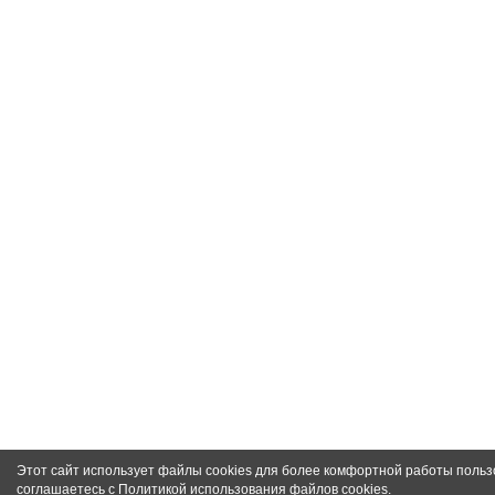
Этот сайт использует файлы cookies для более комфортной работы польз
соглашаетесь с
Политикой использования файлов cookies
.