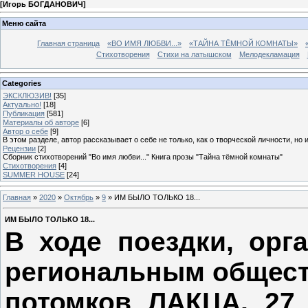
[
Игорь БОГДАНОВИЧ
]
Меню сайта
Главная страница
«ВО ИМЯ ЛЮБВИ...»
«ТАЙНА ТЁМНОЙ КОМНАТЫ»
Стихотворения
Стихи на латышском
Мелодекламация
Categories
ЭКСКЛЮЗИВ!
[35]
Актуально!
[18]
Публикация
[581]
Материалы об авторе
[6]
Автор о себе
[9]
В этом разделе, автор рассказывает о себе не только, как о творческой личности, но 
Рецензии
[2]
Сборник стихотворений "Во имя любви..." Книга прозы "Тайна тёмной комнаты"
Стихотворения
[4]
SUMMER HOUSE
[24]
Главная
»
2020
»
Октябрь
»
9
» ИМ БЫЛО ТОЛЬКО 18...
ИМ БЫЛО ТОЛЬКО 18...
В ходе поездки, орг
региональным общест
потомков ЛАКЦА, 27 