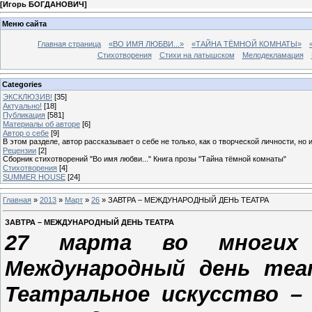
[
Игорь БОГДАНОВИЧ
]
Меню сайта
Главная страница
«ВО ИМЯ ЛЮБВИ...»
«ТАЙНА ТЁМНОЙ КОМНАТЫ»
Стихотворения
Стихи на латышском
Мелодекламация
Categories
ЭКСКЛЮЗИВ!
[35]
Актуально!
[18]
Публикация
[581]
Материалы об авторе
[6]
Автор о себе
[9]
В этом разделе, автор рассказывает о себе не только, как о творческой личности, но 
Рецензии
[2]
Сборник стихотворений "Во имя любви..." Книга прозы "Тайна тёмной комнаты"
Стихотворения
[4]
SUMMER HOUSE
[24]
Главная
»
2013
»
Март
»
26
» ЗАВТРА – МЕЖДУНАРОДНЫЙ ДЕНЬ ТЕАТРА
ЗАВТРА – МЕЖДУНАРОДНЫЙ ДЕНЬ ТЕАТРА
27 марта во многих 
Международный день теат
Театральное искусство – 