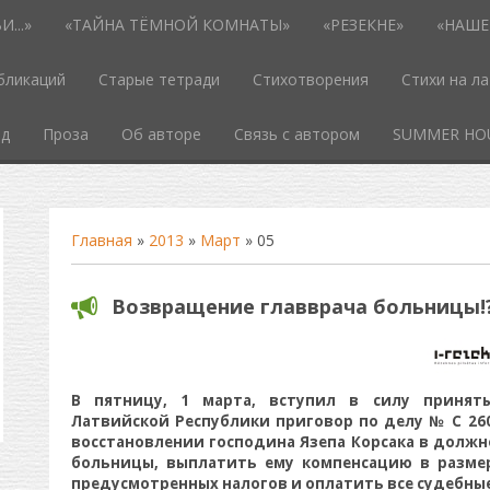
...»
«ТАЙНА ТЁМНОЙ КОМНАТЫ»
«РЕЗЕКНЕ»
«НАШЕ
бликаций
Старые тетради
Стихотворения
Стихи на л
од
Проза
Об авторе
Связь с автором
SUMMER HO
Главная
»
2013
»
Март
»
05
Возвращение главврача больницы!
В пятницу, 1 марта, вступил в силу принят
Латвийской Республики приговор по делу № С 2606
восстановлении господина Язепа Корсака в должн
больницы, выплатить ему компенсацию в размер
предусмотренных налогов и оплатить все судебны