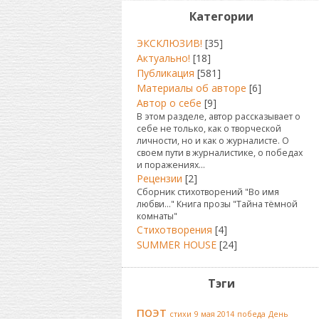
Категории
ЭКСКЛЮЗИВ!
[35]
Актуально!
[18]
Публикация
[581]
Материалы об авторе
[6]
Автор о себе
[9]
В этом разделе, автор рассказывает о
себе не только, как о творческой
личности, но и как о журналисте. О
своем пути в журналистике, о победах
и поражениях...
Рецензии
[2]
Сборник стихотворений "Во имя
любви..." Книга прозы "Тайна тёмной
комнаты"
Стихотворения
[4]
SUMMER HOUSE
[24]
Тэги
поэт
стихи
9 мая 2014
победа
День