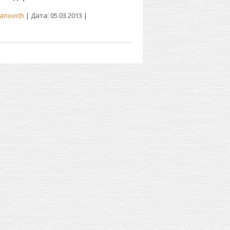
anovich
| Дата:
05.03.2013
|