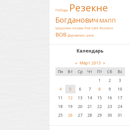
Резекне
Победы
Богданович
МАПП
Шешолин
поэзия
Post Cafe
Rezekne
ВОВ
Даугавпилс
рига
Календарь
«
Март 2013
»
Пн
Вт
Ср
Чт
Пт
Сб
Вс
1
2
3
4
5
6
7
8
9
10
11
12
13
14
15
16
17
18
19
20
21
22
23
24
25
26
27
28
29
30
31