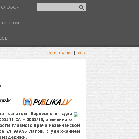
 СЛОВО»
атышском
USE
Регистрация
|
Вход
?
ый сенатом Верховного суда
5511 СА – 0065/13, а именно о
ости главного врача Резекненской
е 21 939,85 латов, с удержанием
е издержки.