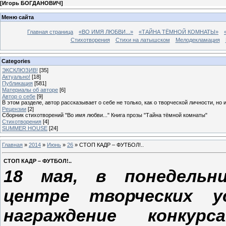
[
Игорь БОГДАНОВИЧ
]
Меню сайта
Главная страница
«ВО ИМЯ ЛЮБВИ...»
«ТАЙНА ТЁМНОЙ КОМНАТЫ»
Стихотворения
Стихи на латышском
Мелодекламация
Categories
ЭКСКЛЮЗИВ!
[35]
Актуально!
[18]
Публикация
[581]
Материалы об авторе
[6]
Автор о себе
[9]
В этом разделе, автор рассказывает о себе не только, как о творческой личности, но 
Рецензии
[2]
Сборник стихотворений "Во имя любви..." Книга прозы "Тайна тёмной комнаты"
Стихотворения
[4]
SUMMER HOUSE
[24]
Главная
»
2014
»
Июнь
»
26
» СТОП КАДР – ФУТБОЛ!..
СТОП КАДР – ФУТБОЛ!..
18 мая, в понедельни
центре творческих ус
награждение конкур