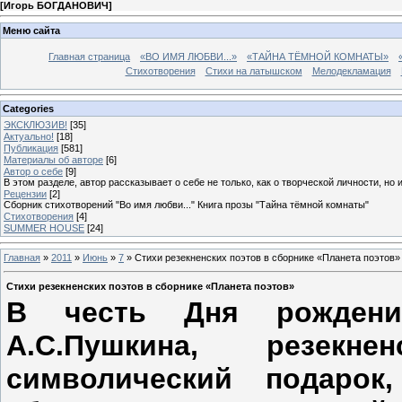
[
Игорь БОГДАНОВИЧ
]
Меню сайта
Главная страница
«ВО ИМЯ ЛЮБВИ...»
«ТАЙНА ТЁМНОЙ КОМНАТЫ»
Стихотворения
Стихи на латышском
Мелодекламация
Categories
ЭКСКЛЮЗИВ!
[35]
Актуально!
[18]
Публикация
[581]
Материалы об авторе
[6]
Автор о себе
[9]
В этом разделе, автор рассказывает о себе не только, как о творческой личности, но 
Рецензии
[2]
Сборник стихотворений "Во имя любви..." Книга прозы "Тайна тёмной комнаты"
Стихотворения
[4]
SUMMER HOUSE
[24]
Главная
»
2011
»
Июнь
»
7
» Стихи резекненских поэтов в сборнике «Планета поэтов»
Стихи резекненских поэтов в сборнике «Планета поэтов»
В честь Дня рождения
А.С.Пушкина, резекн
символический подарок