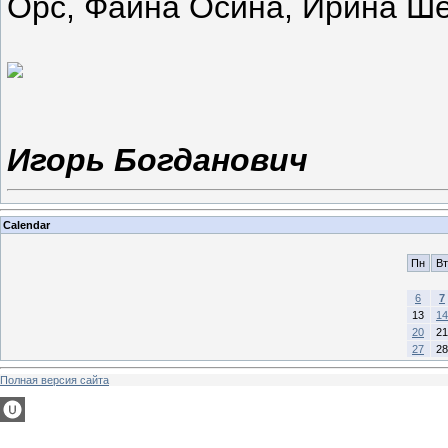
Орс, Фаина Осина, Ирина Ше
Игорь Богданович
Calendar
Пн
Вт
6
7
13
14
20
21
27
28
Полная версия сайта