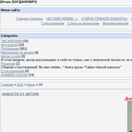
[
Игорь БОГДАНОВИЧ
]
Меню сайта
Главная страница
«ВО ИМЯ ЛЮБВИ...»
«ТАЙНА ТЁМНОЙ КОМНАТЫ»
Стихотворения
Стихи на латышском
Мелодекламация
Categories
ЭКСКЛЮЗИВ!
[35]
Актуально!
[18]
Публикация
[581]
Материалы об авторе
[6]
Автор о себе
[9]
В этом разделе, автор рассказывает о себе не только, как о творческой личности, но 
Рецензии
[2]
Сборник стихотворений "Во имя любви..." Книга прозы "Тайна тёмной комнаты"
Стихотворения
[4]
SUMMER HOUSE
[24]
Главная
»
2011
»
Июнь
»
04
НОВОСТИ ОТ АВТОРА
Дор