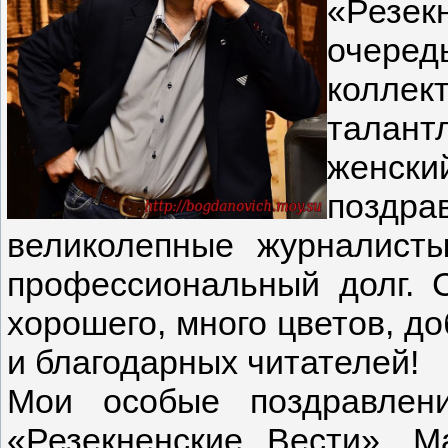
«Резек
очеред
коллек
талан
женски
поздр
великолепные журналист
профессиональный долг. С
хорошего, много цветов, до
и благодарных читателей!
Мои особые поздравлени
«Резекненские Вести». 