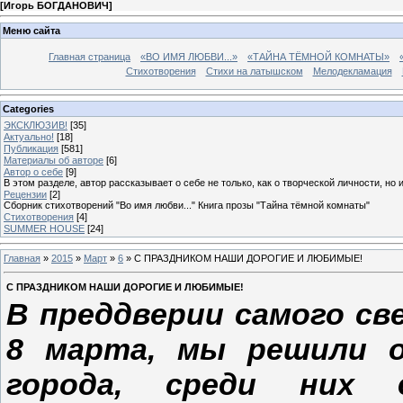
[
Игорь БОГДАНОВИЧ
]
Меню сайта
Главная страница
«ВО ИМЯ ЛЮБВИ...»
«ТАЙНА ТЁМНОЙ КОМНАТЫ»
Стихотворения
Стихи на латышском
Мелодекламация
Categories
ЭКСКЛЮЗИВ!
[35]
Актуально!
[18]
Публикация
[581]
Материалы об авторе
[6]
Автор о себе
[9]
В этом разделе, автор рассказывает о себе не только, как о творческой личности, но 
Рецензии
[2]
Сборник стихотворений "Во имя любви..." Книга прозы "Тайна тёмной комнаты"
Стихотворения
[4]
SUMMER HOUSE
[24]
Главная
»
2015
»
Март
»
6
» С ПРАЗДНИКОМ НАШИ ДОРОГИЕ И ЛЮБИМЫЕ!
С ПРАЗДНИКОМ НАШИ ДОРОГИЕ И ЛЮБИМЫЕ!
В преддверии самого св
8 марта, мы решили о
города, среди них д