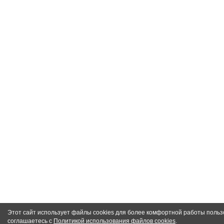
Этот сайт использует файлы cookies для более комфортной работы польз
соглашаетесь с
Политикой использования файлов cookies
.