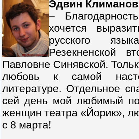
Эдвин Климанов
– Благодарност
хочется вырази
русского язы
Резекненской в
Павловне Синявской. Тольк
любовь к самой насто
литературе. Отдельное сп
сей день мой любимый поэ
женщин театра «Йорик», л
с 8 марта!