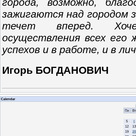
города, возможно, бла
зажигаются над городом з
течет вперед. Хоч
осуществления всех его ж
успехов и в работе, и в ли
Игорь БОГДАНОВИЧ
Calendar
Пн
Вт
5
6
12
13
19
20