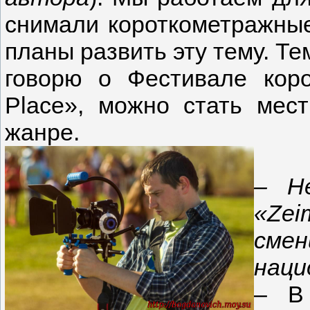
снимали короткометражны
планы развить эту тему. Те
говорю о Фестивале кор
Place», можно стать мес
жанре.
–
Н
«
Zei
смен
наци
– В 