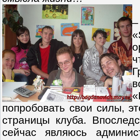
–
«
о
ч
Г
в
«
попробовать свои силы, э
страницы клуба. Впоследс
сейчас являюсь админис