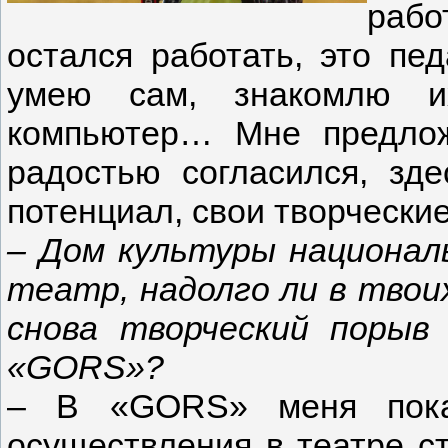
раб
остался работать, это пед
умею сам, знакомлю их
компьютер… Мне предлож
радостью согласился, зд
потенциал, свои творческие
–
Дом культуры национал
театр, надолго ли в твои
снова творческий порыв
«
GORS
»
?
– В «GORS» меня пока
осуществления в театре ст