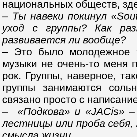
национальных обществ, здес
–
Ты навеки покинул
«
Sou
уход с группы? Как ра
развивается ли вообще?
– Это было молодежное 
музыки не очень-то меня 
рок. Группы, наверное, та
группы занимаются соль
связано просто с написани
–
«Подкова» и
«
JACis
» –
лестницы или проба себя, 
смысла жизни…