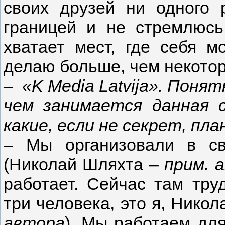
своих друзей ни одного 
границей и не стремлюсь
хватает мест, где себя м
делаю больше, чем некото
– «
K Media Latvija
». Понят
чем занимается данная 
какие, если не секрет, пл
– Мы организовали в с
(Николай Шляхта –
прим. 
работает. Сейчас там тру
три человека, это я, Нико
автора
). Мы работаем для