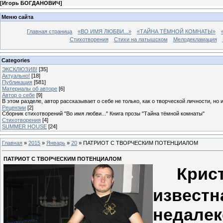
[
Игорь БОГДАНОВИЧ
]
Меню сайта
Главная страница
«ВО ИМЯ ЛЮБВИ...»
«ТАЙНА ТЁМНОЙ КОМНАТЫ»
Стихотворения
Стихи на латышском
Мелодекламация
Categories
ЭКСКЛЮЗИВ!
[35]
Актуально!
[18]
Публикация
[581]
Материалы об авторе
[6]
Автор о себе
[9]
В этом разделе, автор рассказывает о себе не только, как о творческой личности, но 
Рецензии
[2]
Сборник стихотворений "Во имя любви..." Книга прозы "Тайна тёмной комнаты"
Стихотворения
[4]
SUMMER HOUSE
[24]
Главная
»
2015
»
Январь
»
20
» ПАТРИОТ С ТВОРЧЕСКИМ ПОТЕНЦИАЛОМ
ПАТРИОТ С ТВОРЧЕСКИМ ПОТЕНЦИАЛОМ
Крис
известн
недале