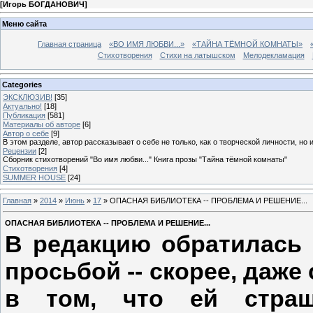
[
Игорь БОГДАНОВИЧ
]
Меню сайта
Главная страница
«ВО ИМЯ ЛЮБВИ...»
«ТАЙНА ТЁМНОЙ КОМНАТЫ»
Стихотворения
Стихи на латышском
Мелодекламация
Categories
ЭКСКЛЮЗИВ!
[35]
Актуально!
[18]
Публикация
[581]
Материалы об авторе
[6]
Автор о себе
[9]
В этом разделе, автор рассказывает о себе не только, как о творческой личности, но 
Рецензии
[2]
Сборник стихотворений "Во имя любви..." Книга прозы "Тайна тёмной комнаты"
Стихотворения
[4]
SUMMER HOUSE
[24]
Главная
»
2014
»
Июнь
»
17
» ОПАСНАЯ БИБЛИОТЕКА -- ПРОБЛЕМА И РЕШЕНИЕ...
ОПАСНАЯ БИБЛИОТЕКА -- ПРОБЛЕМА И РЕШЕНИЕ...
В редакцию обратилась 
просьбой -- скорее, даже
в том, что ей страш