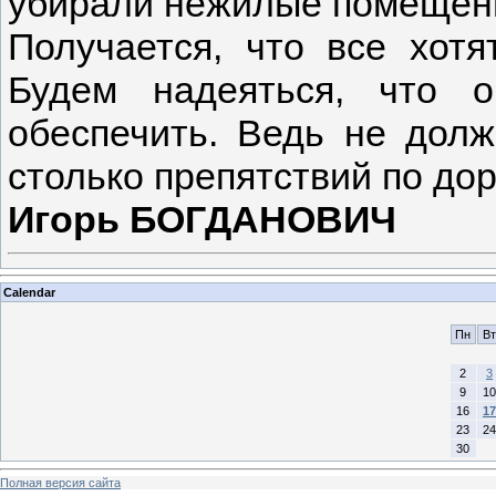
убирали нежилые помещения.
Получается, что все хотя
Будем надеяться, что 
обеспечить. Ведь не долж
столько препятствий по доро
Игорь БОГДАНОВИЧ
Calendar
Пн
Вт
2
3
9
10
16
17
23
24
30
Полная версия сайта