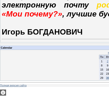
электронную почту
po
«Мои почему?»
, лучшие б
Игорь БОГДАНОВИЧ
Calendar
Пн
Вт
1
2
8
9
15
16
22
23
29
30
Полная версия сайта