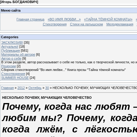
[
Игорь БОГДАНОВИЧ
]
Меню сайта
Главная страница
«ВО ИМЯ ЛЮБВИ...»
«ТАЙНА ТЁМНОЙ КОМНАТЫ»
Стихотворения
Стихи на латышском
Мелодекламация
Categories
ЭКСКЛЮЗИВ!
[35]
Актуально!
[18]
Публикация
[581]
Материалы об авторе
[6]
Автор о себе
[9]
В этом разделе, автор рассказывает о себе не только, как о творческой личности, но 
Рецензии
[2]
Сборник стихотворений "Во имя любви..." Книга прозы "Тайна тёмной комнаты"
Стихотворения
[4]
SUMMER HOUSE
[24]
Главная
»
2012
»
Октябрь
»
30
» НЕСКОЛЬКО ПОЧЕМУ, МУЧАЮЩИХ ЧЕЛОВЕЧЕСТВ
НЕСКОЛЬКО ПОЧЕМУ, МУЧАЮЩИХ ЧЕЛОВЕЧЕСТВО
Почему, когда нас любят 
любим мы? Почему, когда
когда лжём, с лёгкость