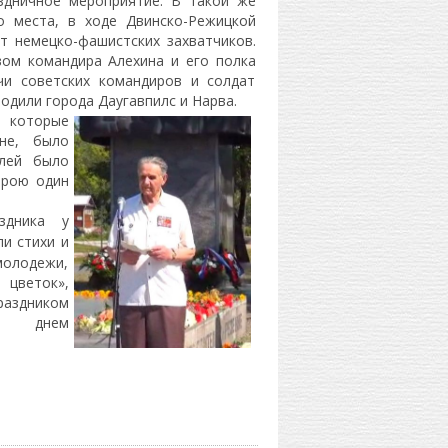
здничное мероприятие. В такой же
о места, в ходе Двинско-Режицкой
т немецко-фашистских захватчиков.
вом командира Алехина и его полка
чи советских командиров и солдат
одили города Даугавпилс и Нарва.
 которые
не, было
елей было
трою один
дника у
и стихи и
олодежи,
 цветок»,
раздником
С днем