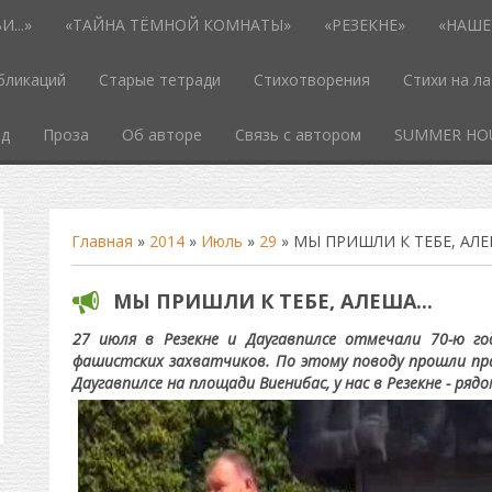
...»
«ТАЙНА ТЁМНОЙ КОМНАТЫ»
«РЕЗЕКНЕ»
«НАШЕ
бликаций
Старые тетради
Стихотворения
Стихи на л
од
Проза
Об авторе
Связь с автором
SUMMER HO
Главная
»
2014
»
Июль
»
29
» МЫ ПРИШЛИ К ТЕБЕ, АЛЕШ
МЫ ПРИШЛИ К ТЕБЕ, АЛЕША...
27 июля в Резекне и Даугавпилсе отмечали 70-ю г
фашистских захватчиков. По этому поводу прошли пр
Даугавпилсе на площади Виенибас, у нас в Резекне - ря