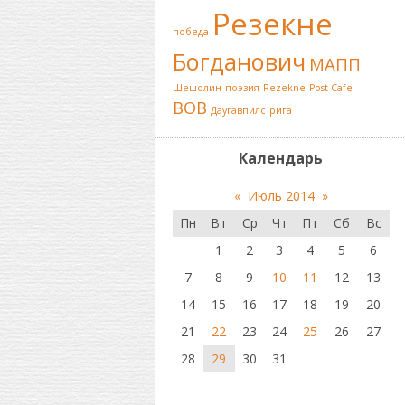
Резекне
победа
Богданович
МАПП
Шешолин
поэзия
Rezekne
Post Cafe
ВОВ
Даугавпилс
рига
Календарь
«
Июль 2014
»
Пн
Вт
Ср
Чт
Пт
Сб
Вс
1
2
3
4
5
6
7
8
9
10
11
12
13
14
15
16
17
18
19
20
21
22
23
24
25
26
27
28
29
30
31