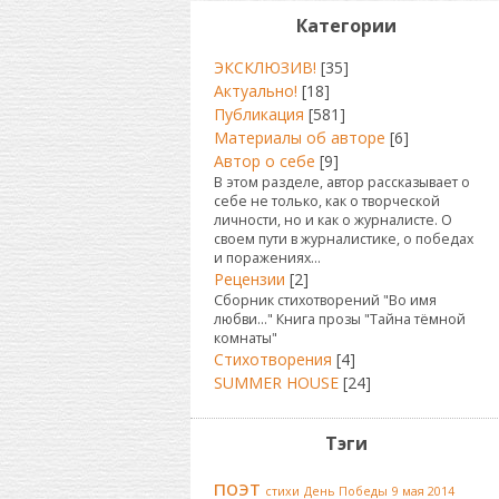
Категории
ЭКСКЛЮЗИВ!
[35]
Актуально!
[18]
Публикация
[581]
Материалы об авторе
[6]
Автор о себе
[9]
В этом разделе, автор рассказывает о
себе не только, как о творческой
личности, но и как о журналисте. О
своем пути в журналистике, о победах
и поражениях...
Рецензии
[2]
Сборник стихотворений "Во имя
любви..." Книга прозы "Тайна тёмной
комнаты"
Стихотворения
[4]
SUMMER HOUSE
[24]
Тэги
поэт
стихи
День Победы
9 мая 2014