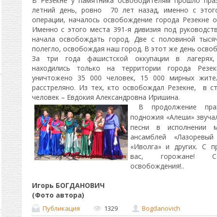
В Резекне у памятника освободителям прошло пра
летний день, ровно 70 лет назад, именно с этог
операции, началось освобождение города Резекне о
Именно с этого места 391-я дивизия под руководст
начала освобождать город. Две с половиной тыся
полегло, освобождая наш город. В этот же день освоб
За три года фашистской оккупации в лагерях,
находились только на территории города Резек
уничтожено 35 000 человек, 15 000 мирных жит
расстреляно. Из тех, кто освобождал Резекне, в с
человек – Евдокия Александровна Иришина.
В продолжение праз
подножия
«
Алеши
»
звучал
песни в исполнении м
ансамблей «Лазоревый
«Иволга» и других. С п
вас, горожане! 
освобождения!..
Игорь БОГДАНОВИЧ
(Фото автора)
Публикация
1329
Bogdanovich