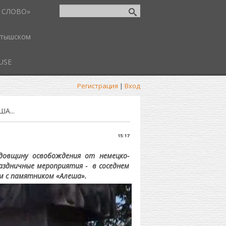
 СЛОВО»
атышском
USE
Регистрация
|
Вход
А...
15:17
одовщину освобождения от немецко-
аздничные мероприятия - в соседнем
дом с памятником «Алеша».