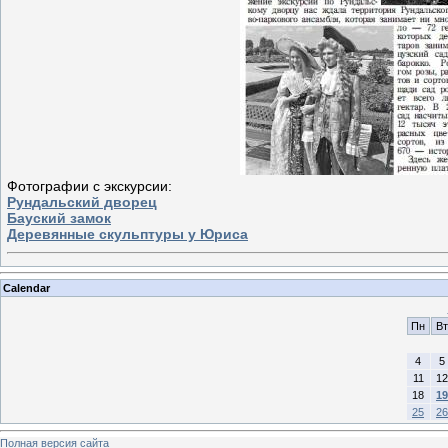
Фотографии с экскурсии:
Рундальский дворец
Бауский замок
Деревянные скульптуры у Юриса
Calendar
Пн
Вт
4
5
11
12
18
19
25
26
Полная версия сайта