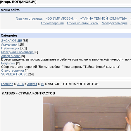
[
Игорь БОГДАНОВИЧ
]
Меню сайта
Главная страница
«ВО ИМЯ ЛЮБВИ...»
«ТАЙНА ТЁМНОЙ КОМНАТЫ»
Стихотворения
Стихи на латышском
Мелодекламация
Categories
ЭКСКЛЮЗИВ!
[35]
Актуально!
[18]
Публикация
[581]
Материалы об авторе
[6]
Автор о себе
[9]
В этом разделе, автор рассказывает о себе не только, как о творческой личности, но 
Рецензии
[2]
Сборник стихотворений "Во имя любви..." Книга прозы "Тайна тёмной комнаты"
Стихотворения
[4]
SUMMER HOUSE
[24]
Главная
»
2014
»
Август
»
19
» ЛАТВИЯ - СТРАНА КОНТРАСТОВ
ЛАТВИЯ - СТРАНА КОНТРАСТОВ