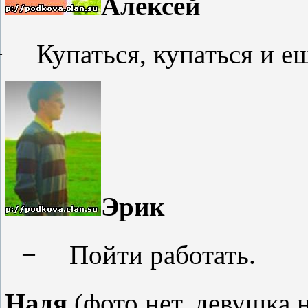
Алексей
−
Купаться, купаться и е
Эрик
−
Пойти работать.
Надя
(
фото нет,
девушка