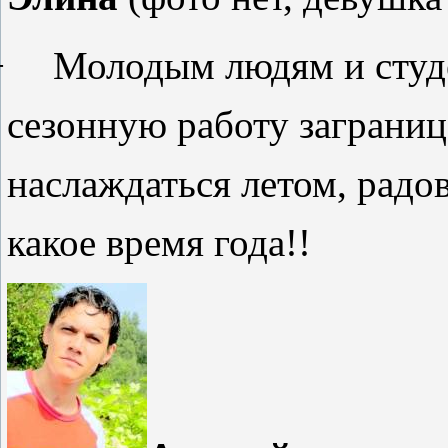
−
Молодым людям и студ
сезонную работу заграниц
н
аслаждаться летом, радо
какое время года!
!