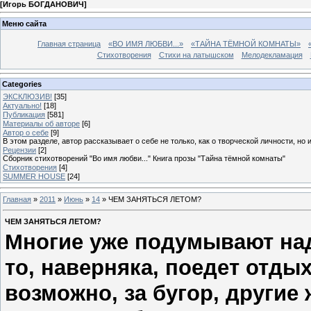
[
Игорь БОГДАНОВИЧ
]
Меню сайта
Главная страница
«ВО ИМЯ ЛЮБВИ...»
«ТАЙНА ТЁМНОЙ КОМНАТЫ»
Стихотворения
Стихи на латышском
Мелодекламация
Categories
ЭКСКЛЮЗИВ!
[35]
Актуально!
[18]
Публикация
[581]
Материалы об авторе
[6]
Автор о себе
[9]
В этом разделе, автор рассказывает о себе не только, как о творческой личности, но 
Рецензии
[2]
Сборник стихотворений "Во имя любви..." Книга прозы "Тайна тёмной комнаты"
Стихотворения
[4]
SUMMER HOUSE
[24]
Главная
»
2011
»
Июнь
»
14
» ЧЕМ ЗАНЯТЬСЯ ЛЕТОМ?
ЧЕМ ЗАНЯТЬСЯ ЛЕТОМ?
Многие уже подумывают над
то, наверняка, поедет отды
возможно, за бугор, другие