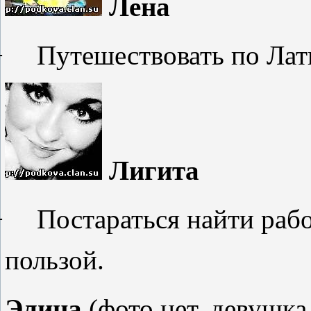
Лена
−
Путешествовать по Лат
Лигита
−
Постараться найти рабо
пользой.
Элина
(
фото нет, девушка