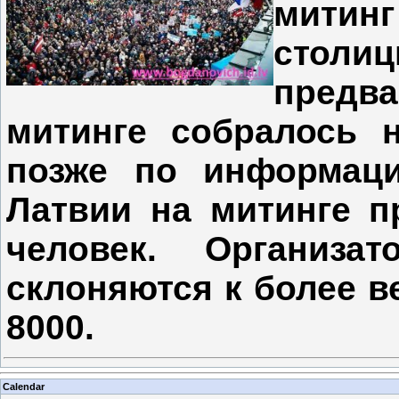
мити
столи
предв
митинге собралось н
позже по информаци
Латвии на митинге п
человек. Организа
склоняются к более в
8000.
Calendar