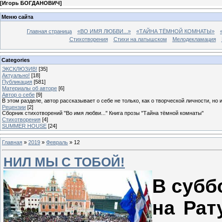
[
Игорь БОГДАНОВИЧ
]
Меню сайта
Главная страница
«ВО ИМЯ ЛЮБВИ...»
«ТАЙНА ТЁМНОЙ КОМНАТЫ»
Стихотворения
Стихи на латышском
Мелодекламация
Categories
ЭКСКЛЮЗИВ!
[35]
Актуально!
[18]
Публикация
[581]
Материалы об авторе
[6]
Автор о себе
[9]
В этом разделе, автор рассказывает о себе не только, как о творческой личности, но 
Рецензии
[2]
Сборник стихотворений "Во имя любви..." Книга прозы "Тайна тёмной комнаты"
Стихотворения
[4]
SUMMER HOUSE
[24]
Главная
»
2019
»
Февраль
»
12
НИЛ МЫ С ТОБОЙ!
В субб
на Рат